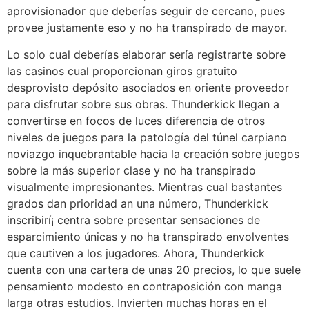
aprovisionador que deberías seguir de cercano, pues
provee justamente eso y no ha transpirado de mayor.
Lo solo cual deberías elaborar serí­a registrarte sobre
las casinos cual proporcionan giros gratuito
desprovisto depósito asociados en oriente proveedor
para disfrutar sobre sus obras. Thunderkick llegan a
convertirse en focos de luces diferencia de otros
niveles de juegos para la patologí­a del túnel carpiano
noviazgo inquebrantable hacia la creación sobre juegos
sobre la más superior clase y no ha transpirado
visualmente impresionantes. Mientras cual bastantes
grados dan prioridad an una número, Thunderkick
inscribirí¡ centra sobre presentar sensaciones de
esparcimiento únicas y no ha transpirado envolventes
que cautiven a los jugadores. Ahora, Thunderkick
cuenta con una cartera de unas 20 precios, lo que suele
pensamiento modesto en contraposición con manga
larga otras estudios. Invierten muchas horas en el