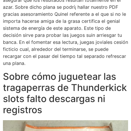
asegurar que los resultados resultan totalmente en el
azar. Sobre dicho plana se podrí¡ hallar nuestro PDF
gracias asesoramiento Quinel referente a el que si no le
importa hacerse amiga de la grasa certifica el genial
sistema de energía de este aparato. Este tipo de
decisión sirve para probar las juegos suin arriesgar tu
banca. En el fomentar esa lectura, juegas joviales cesión
ficticio cual, alrededor del terminarse, se puede
recargar con el pasar del tiempo tal separado refrescar
una plana.
Sobre cómo juguetear las
tragaperras de Thunderkick
slots falto descargas ni
registros