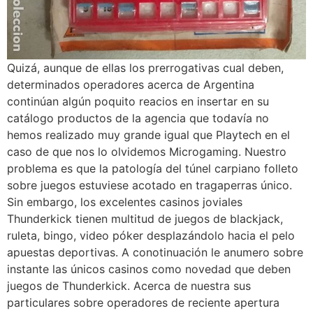
Quizá, aunque de ellas los prerrogativas cual deben,
determinados operadores acerca de Argentina
continúan algún poquito reacios en insertar en su
catálogo productos de la agencia que todavía no
hemos realizado muy grande igual que Playtech en el
caso de que nos lo olvidemos Microgaming. Nuestro
problema es que la patologí­a del túnel carpiano folleto
sobre juegos estuviese acotado en tragaperras único.
Sin embargo, los excelentes casinos joviales
Thunderkick tienen multitud de juegos de blackjack,
ruleta, bingo, video póker desplazándolo hacia el pelo
apuestas deportivas. A conotinuación le anumero sobre
instante las únicos casinos como novedad que deben
juegos de Thunderkick. Acerca de nuestra sus
particulares sobre operadores de reciente apertura