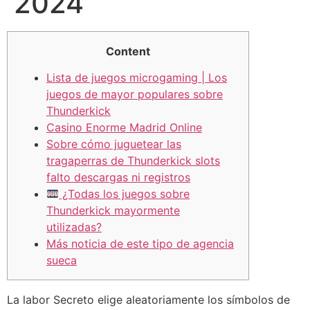
2024
Content
Lista de juegos microgaming | Los
juegos de mayor populares sobre
Thunderkick
Casino Enorme Madrid Online
Sobre cómo juguetear las
tragaperras de Thunderkick slots
falto descargas ni registros
¿Todas los juegos sobre
Thunderkick mayormente
utilizadas?
Más noticia de este tipo de agencia
sueca
La labor Secreto elige aleatoriamente los símbolos de