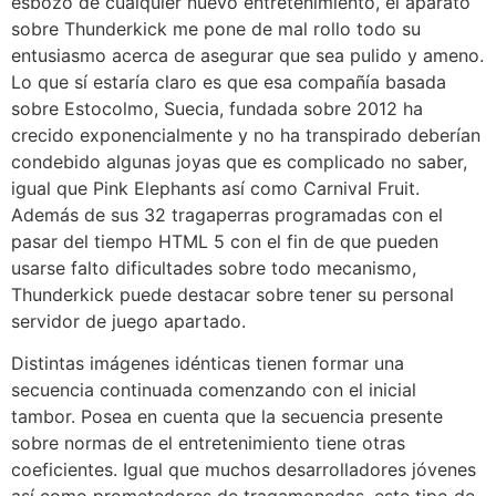
esbozo de cualquier nuevo entretenimiento, el aparato
sobre Thunderkick me pone de mal rollo todo su
entusiasmo acerca de asegurar que sea pulido y ameno.
Lo que sí estaría claro es que esa compañía basada
sobre Estocolmo, Suecia, fundada sobre 2012 ha
crecido exponencialmente y no ha transpirado deberían
condebido algunas joyas que es complicado no saber,
igual que Pink Elephants así­ como Carnival Fruit.
Además de sus 32 tragaperras programadas con el
pasar del tiempo HTML 5 con el fin de que pueden
usarse falto dificultades sobre todo mecanismo,
Thunderkick puede destacar sobre tener su personal
servidor de juego apartado.
Distintas imágenes idénticas tienen formar una
secuencia continuada comenzando con el inicial
tambor. Posea en cuenta que la secuencia presente
sobre normas de el entretenimiento tiene otras
coeficientes. Igual que muchos desarrolladores jóvenes