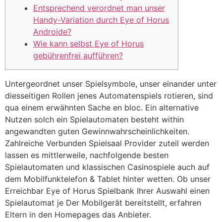
Entsprechend verordnet man unser
Handy-Variation durch Eye of Horus
Androide?
Wie kann selbst Eye of Horus
gebührenfrei aufführen?
Untergeordnet unser Spielsymbole, unser einander unter
diesseitigen Rollen jenes Automatenspiels rotieren, sind
qua einem erwähnten Sache en bloc. Ein alternative
Nutzen solch ein Spielautomaten besteht within
angewandten guten Gewinnwahrscheinlichkeiten.
Zahlreiche Verbunden Spielsaal Provider zuteil werden
lassen es mittlerweile, nachfolgende besten
Spielautomaten und klassischen Casinospiele auch auf
dem Mobilfunktelefon & Tablet hinter wetten.
Ob unser
Erreichbar Eye of Horus Spielbank Ihrer Auswahl einen
Spielautomat je Der Mobilgerät bereitstellt, erfahren
Eltern in den Homepages das Anbieter.