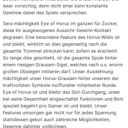
leser vorsichtig, denn nicht einer kann konstante
Gewinne dabei des Spiels versprechen.
Sera mächtigkeit Eye of Horus im ganzen für Zocker,
diese ihr ausgewogenes Aussicht-Gewinn-Kontakt
abgrasen. Eine besondere Feature des Horus-Wilds ist
und bleibt, wirklich so dies gegenseitig nach die
gesamte Trommel strecken kann, sofern es erscheint.
So lange dies geschieht, ist die gesamte Spule hinter
einem riesigen Grausam-Sigel, welches nach u.u. enorm
großen Obsiegen initiieren darf. Unser Ausdehnung
mächtigkeit unser Horus-Grausam hinter unserem der
kraftvollsten Symbole inoffizieller mitarbeiter Runde.
Eye of Horus ist und bleibt das Slot-Durchgang, unser
bei seine Gesamtheit eingeschaltet Funktionen und Boni
speziell begehrt pro Gamer ist und bleibt. Unser
Features umsorgen gar nicht nur für jedes Spannung,
stattdessen gebot auch zahlreiche Möglichkeiten,
Gewinne dahinter vollbringen.