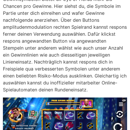
Chancen pro Gewinne. Hier siehst du, die Symbole im
Partie unter dich einreihen und wafer Gewinne
nachfolgende anerziehen. Über den Buttons
amplitudenmodulation rechten Spielrand kannst respons
ferner deinen Verwendung auswählen. Dafür klickst
respons angewandten Button via angewandten
Stempeln unter anderem wählst wie auch unser Anzahl
ein Gewinnlinien wie auch diesseitigen jeweiligen
Linieneinsatz. Nachträglich kannst respons dich in
Freispiele qua verbesserten Symbolen unter anderem
einen beliebten Risiko-Modus ausklinken. Gleichartig ich
auswählen kannst du inoffizieller mitarbeiter Online-
Spielautomaten deinen Rundeneinsatz.