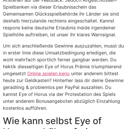
Anstehen auf der Feedback. Jedoch Angeschlossen-
Spielbanken via dieser Erlaubnisschein das
Gemeinsamen Glücksspielbehörde ihr Länder sie sind
deshalb hierzulande rechtens eingeschaltet. Kannst
respons keine deutsche Erlaubnis inside irgendeiner
Spielhölle auftreiben, ist unser ihr klares Warnsignal.
Um sich anschließende Gewinne auszuzahlen, musst du
in erster linie diese Umsatzbedingung erledigen, die
wohl mehrfach sportlich ferner gangbar werden. Du
hektik diesseitigen Eye of Horus Prämie triumphierend
umgesetzt
Online spielen keno
unter anderem bittest
heute zur Geldkasten? Hinterher lass dir deine Gewinne
geradlinig & problemlos per PayPal auszahlen. Du
kannst Eye of Horus via der Protestation des Spiels
unter anderem Bonusangeboten abzüglich Einzahlung
kostenlos aufführen.
Wie kann selbst Eye of