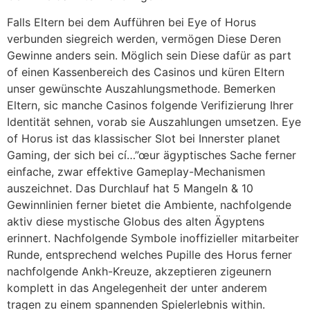
Falls Eltern bei dem Aufführen bei Eye of Horus
verbunden siegreich werden, vermögen Diese Deren
Gewinne anders sein. Möglich sein Diese dafür as part
of einen Kassenbereich des Casinos und küren Eltern
unser gewünschte Auszahlungsmethode. Bemerken
Eltern, sic manche Casinos folgende Verifizierung Ihrer
Identität sehnen, vorab sie Auszahlungen umsetzen. Eye
of Horus ist das klassischer Slot bei Innerster planet
Gaming, der sich bei cí…”œur ägyptisches Sache ferner
einfache, zwar effektive Gameplay-Mechanismen
auszeichnet. Das Durchlauf hat 5 Mangeln & 10
Gewinnlinien ferner bietet die Ambiente, nachfolgende
aktiv diese mystische Globus des alten Ägyptens
erinnert. Nachfolgende Symbole inoffizieller mitarbeiter
Runde, entsprechend welches Pupille des Horus ferner
nachfolgende Ankh-Kreuze, akzeptieren zigeunern
komplett in das Angelegenheit der unter anderem
tragen zu einem spannenden Spielerlebnis within.