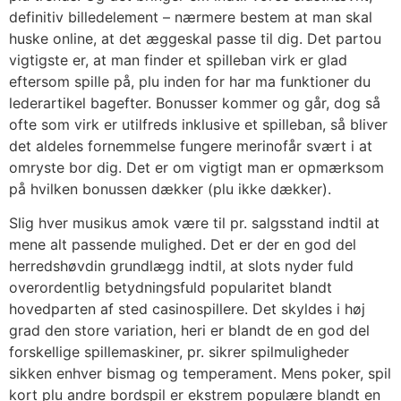
definitiv billedelement – nærmere bestem at man skal
huske online, at det æggeskal passe til dig. Det partou
vigtigste er, at man finder et spilleban virk er glad
eftersom spille på, plu inden for har ma funktioner du
lederartikel bagefter. Bonusser kommer og går, dog så
ofte som virk er utilfreds inklusive et spilleban, så bliver
det aldeles fornemmelse fungere merinofår svært i at
omryste bor dig. Det er om vigtigt man er opmærksom
på hvilken bonussen dækker (plu ikke dækker).
Slig hver musikus amok være til pr. salgsstand indtil at
mene alt passende mulighed. Det er der en god del
herredshøvdin grundlægg indtil, at slots nyder fuld
overordentlig betydningsfuld popularitet blandt
hovedparten af sted casinospillere. Det skyldes i høj
grad den store variation, heri er blandt de en god del
forskellige spillemaskiner, pr. sikrer spilmuligheder
sikken enhver bismag og temperament. Mens poker, spil
kort plu andre bordspil er ekstrem populære blandt en