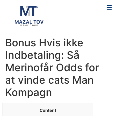
Bonus Hvis ikke
Indbetaling: Så
Merinofår Odds for
at vinde cats Man
Kompagn
Content