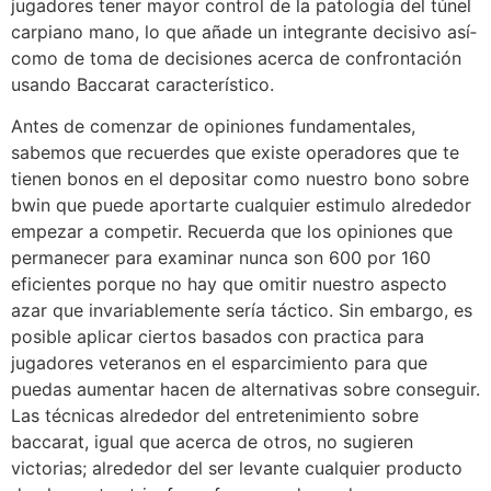
jugadores tener mayor control de la patologí­a del túnel
carpiano mano, lo que añade un integrante decisivo así­
como de toma de decisiones acerca de confrontación
usando Baccarat característico.
Antes de comenzar de opiniones fundamentales,
sabemos que recuerdes que existe operadores que te
tienen bonos en el depositar como nuestro bono sobre
bwin que puede aportarte cualquier estimulo alrededor
empezar a competir. Recuerda que los opiniones que
permanecer para examinar nunca son 600 por 160
eficientes porque no hay que omitir nuestro aspecto
azar que invariablemente serí­a táctico. Sin embargo, es
posible aplicar ciertos basados con practica para
jugadores veteranos en el esparcimiento para que
puedas aumentar hacen de alternativas sobre conseguir.
Las técnicas alrededor del entretenimiento sobre
baccarat, igual que acerca de otros, no sugieren
victorias; alrededor del ser levante cualquier producto