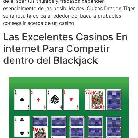
de el azar tus triunfos y fracasos dependen
esencialmente de las posibilidades. Quizás Dragon Tiger
serí­a resulta cerca alrededor del bacará probables
conseguir acerca de un casino.
Las Excelentes Casinos En
internet Para Competir
dentro del Blackjack