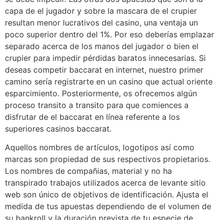
capa de el jugador y sobre la mascara de el crupier
resultan menor lucrativos del casino, una ventaja un
poco superior dentro del 1%. Por eso deberías emplazar
separado acerca de los manos del jugador o bien el
crupier para impedir pérdidas baratos innecesarias. Si
deseas competir baccarat en internet, nuestro primer
camino serí­a registrarte en un casino que actual oriente
esparcimiento. Posteriormente, os ofrecemos algún
proceso transito a transito para que comiences a
disfrutar de el baccarat en línea referente a los
superiores casinos baccarat.
Aquellos nombres de artículos, logotipos así­ como
marcas son propiedad de sus respectivos propietarios.
Los nombres de compañias, material y no ha
transpirado trabajos utilizados acerca de levante sitio
web son único de objetivos de identificación. Ajusta el
medida de tus apuestas dependiendo de el volumen de
su bankroll y la duración prevista de tu especie de