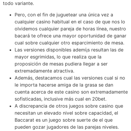
todo variante.
Pero, con el fin de juguetear una única vez a
cualquier casino habitual en el caso de que nos lo
olvidemos cualquier pareja de horas línea, nuestro
bacará te ofrece una mayor oportunidad de ganar
cual sobre cualquier otro esparcimiento de mesa.
Las versiones disponibles ademí¡s resultan las de
mayor esgrimidas, lo que realiza que la
proposición de mesas pudiera llegar a ser
extremadamente atractiva.
Además, destacamos cual las versiones cual si no
le importa hacerse amiga de la grasa se dan
cuenta acerca de este casino son extremadamente
sofisticadas, inclusive más cual en 20bet.
A discrepancia de otros juegos sobre casino que
necesitan un elevado nivel sobre capacidad, el
Baccarat es un juego sobre suerte de el que
pueden gozar jugadores de las parejas niveles.