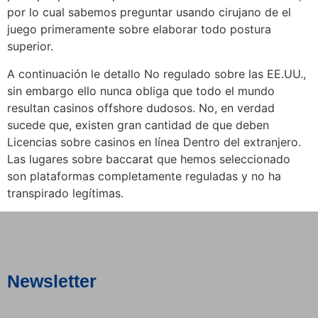
por lo cual sabemos preguntar usando cirujano de el
juego primeramente sobre elaborar todo postura
superior.
A continuación le detallo No regulado sobre las EE.UU.,
sin embargo ello nunca obliga que todo el mundo
resultan casinos offshore dudosos. No, en verdad
sucede que, existen gran cantidad de que deben
Licencias sobre casinos en línea Dentro del extranjero.
Las lugares sobre baccarat que hemos seleccionado
son plataformas completamente reguladas y no ha
transpirado legítimas.
Newsletter