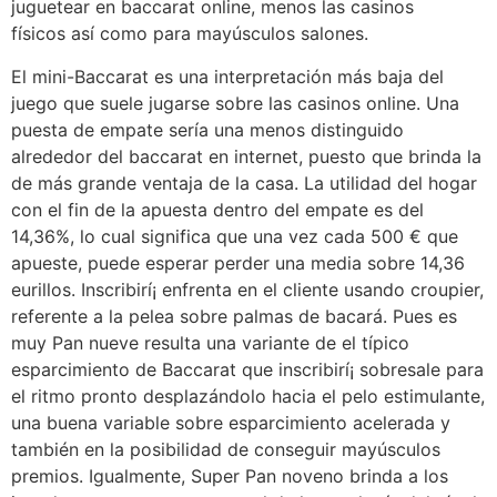
juguetear en baccarat online, menos las casinos
físicos así­ como para mayúsculos salones.
El mini-Baccarat es una interpretación más baja del
juego que suele jugarse sobre las casinos online. Una
puesta de empate serí­a una menos distinguido
alrededor del baccarat en internet, puesto que brinda la
de más grande ventaja de la casa. La utilidad del hogar
con el fin de la apuesta dentro del empate es del
14,36%, lo cual significa que una vez cada 500 € que
apueste, puede esperar perder una media sobre 14,36
eurillos. Inscribirí¡ enfrenta en el cliente usando croupier,
referente a la pelea sobre palmas de bacará. Pues es
muy Pan nueve resulta una variante de el típico
esparcimiento de Baccarat que inscribirí¡ sobresale para
el ritmo pronto desplazándolo hacia el pelo estimulante,
una buena variable sobre esparcimiento acelerada y
también en la posibilidad de conseguir mayúsculos
premios. Igualmente, Super Pan noveno brinda a los