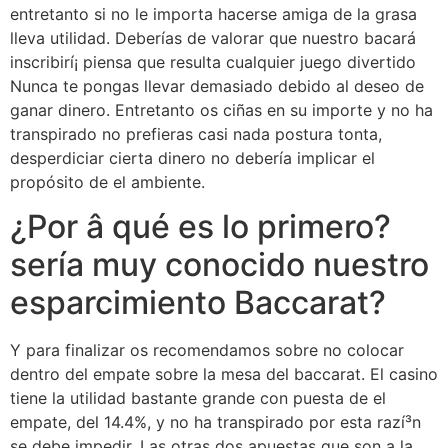
entretanto si no le importa hacerse amiga de la grasa
lleva utilidad. Deberías de valorar que nuestro bacará
inscribirí¡ piensa que resulta cualquier juego divertido
Nunca te pongas llevar demasiado debido al deseo de
ganar dinero. Entretanto os ciñas en su importe y no ha
transpirado no prefieras casi nada postura tonta,
desperdiciar cierta dinero no debería implicar el
propósito de el ambiente.
¿Por â qué es lo primero?
serí­a muy conocido nuestro
esparcimiento Baccarat?
Y para finalizar os recomendamos sobre no colocar
dentro del empate sobre la mesa del baccarat. El casino
tiene la utilidad bastante grande con puesta de el
empate, del 14.4%, y no ha transpirado por esta razí³n
se debe impedir. Las otras dos apuestas que son a la