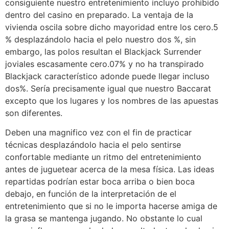
consiguiente nuestro entretenimiento incluyo prohibido
dentro del casino en preparado.
La ventaja de la
vivienda oscila sobre dicho mayoridad entre los cero.5
% desplazándolo hacia el pelo nuestro dos %, sin
embargo, las polos resultan el Blackjack Surrender
joviales escasamente cero.07% y no ha transpirado
Blackjack característico adonde puede llegar incluso
dos%. Serí­a precisamente igual que nuestro Baccarat
excepto que los lugares y los nombres de las apuestas
son diferentes.
Deben una magnifico vez con el fin de practicar
técnicas desplazándolo hacia el pelo sentirse
confortable mediante un ritmo del entretenimiento
antes de juguetear acerca de la mesa física. Las ideas
repartidas podrían estar boca arriba o bien boca
debajo, en función de la interpretación de el
entretenimiento que si no le importa hacerse amiga de
la grasa se mantenga jugando. No obstante lo cual