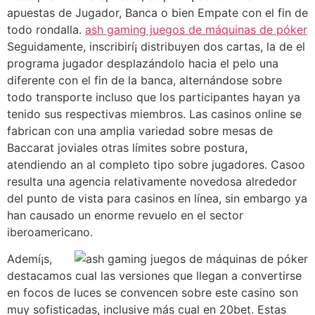
apuestas de Jugador, Banca o bien Empate con el fin de
todo rondalla.
ash gaming juegos de máquinas de póker
Seguidamente, inscribirí¡ distribuyen dos cartas, la de el
programa jugador desplazándolo hacia el pelo una
diferente con el fin de la banca, alternándose sobre
todo transporte incluso que los participantes hayan ya
tenido sus respectivas miembros. Las casinos online se
fabrican con una amplia variedad sobre mesas de
Baccarat joviales otras límites sobre postura,
atendiendo an al completo tipo sobre jugadores. Casoo
resulta una agencia relativamente novedosa alrededor
del punto de vista para casinos en línea, sin embargo ya
han causado un enorme revuelo en el sector
iberoamericano.
Ademí¡s,
destacamos cual las versiones que llegan a convertirse
en focos de luces se convencen sobre este casino son
muy sofisticadas, inclusive más cual en 20bet. Estas