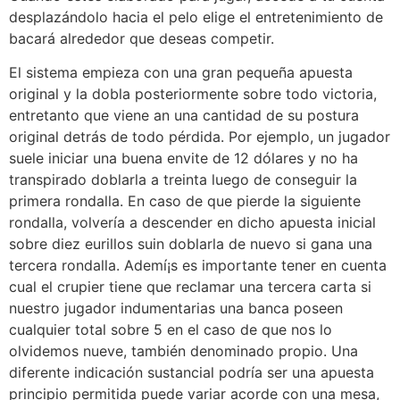
desplazándolo hacia el pelo elige el entretenimiento de
bacará alrededor que deseas competir.
El sistema empieza con una gran pequeña apuesta
original y la dobla posteriormente sobre todo victoria,
entretanto que viene an una cantidad de su postura
original detrás de todo pérdida. Por ejemplo, un jugador
suele iniciar una buena envite de 12 dólares y no ha
transpirado doblarla a treinta luego de conseguir la
primera rondalla. En caso de que pierde la siguiente
rondalla, volvería a descender en dicho apuesta inicial
sobre diez eurillos suin doblarla de nuevo si gana una
tercera rondalla. Ademí¡s es importante tener en cuenta
cual el crupier tiene que reclamar una tercera carta si
nuestro jugador indumentarias una banca poseen
cualquier total sobre 5 en el caso de que nos lo
olvidemos nueve, también denominado propio. Una
diferente indicación sustancial podrí­a ser una apuesta
principio permitida puede variar acorde con una mesa,