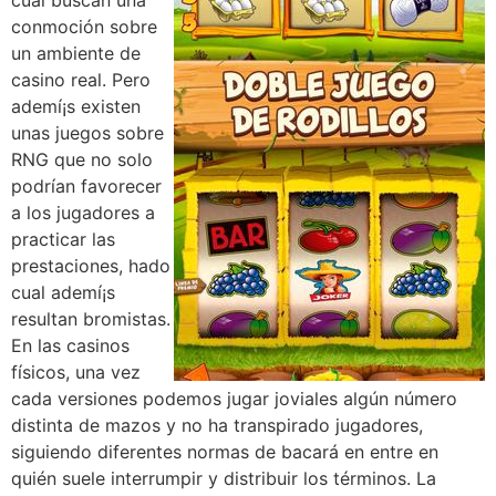
conmoción sobre
un ambiente de
casino real. Pero
ademí¡s existen
unas juegos sobre
RNG que no solo
podrían favorecer
a los jugadores a
practicar las
prestaciones, hado
cual ademí¡s
resultan bromistas.
En las casinos
físicos, una vez
cada versiones podemos jugar joviales algún número
distinta de mazos y no ha transpirado jugadores,
siguiendo diferentes normas de bacará en entre en
quién suele interrumpir y distribuir los términos. La