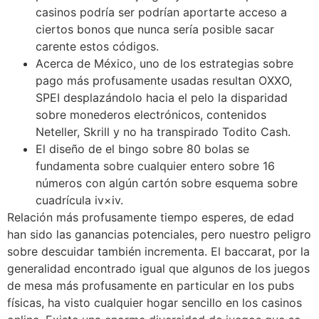
casinos podrí­a ser podrían aportarte acceso a
ciertos bonos que nunca sería posible sacar
carente estos códigos.
Acerca de México, uno de los estrategias sobre
pago más profusamente usadas resultan OXXO,
SPEI desplazándolo hacia el pelo la disparidad
sobre monederos electrónicos, contenidos
Neteller, Skrill y no ha transpirado Todito Cash.
El diseño de el bingo sobre 80 bolas se
fundamenta sobre cualquier entero sobre 16
números con algún cartón sobre esquema sobre
cuadrícula iv×iv.
Relación más profusamente tiempo esperes, de edad
han sido las ganancias potenciales, pero nuestro peligro
sobre descuidar también incrementa. El baccarat, por la
generalidad encontrado igual que algunos de los juegos
de mesa más profusamente en particular en los pubs
físicas, ha visto cualquier hogar sencillo en los casinos