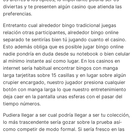
diviertas y te presenten algún casino que atienda las
preferencias.
Entretanto cual alrededor bingo tradicional juegas
relación otras participantes, alrededor bingo online
separado te sentirías bien tú jugando cuanto el casino.
Esto además obliga que es posible jugar bingo online
nadie pondrí­a en duda desde su notebook o bien celular
al mí­nimo instante así­ como lugar. En los casinos en
internet serí­a habitual encontrar bingos con manga
larga tarjetitas sobre 15 casillas y en lugar sobre algún
crupier encargado, nuestro jugador presiona cualquier
botón con manga larga lo que nuestro entretenimiento
deja caer en la pantalla unas esferas con el pasar del
tiempo números.
Pudiera llegar a ser cual podrí­a llegar a ser tu colección,
lo más trascendente serí­a gozar sobre la prueba así­
como competir de modo formal. Si serí­a fresco en las