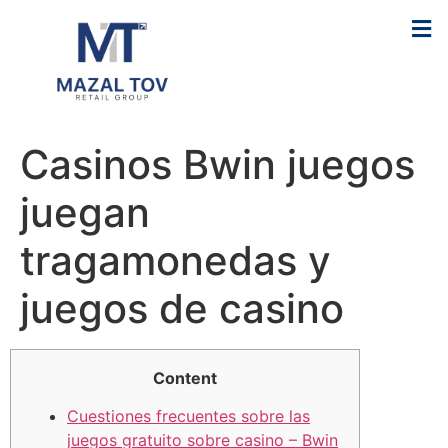
Casinos Bwin juegos
juegan
tragamonedas y
juegos de casino
Content
Cuestiones frecuentes sobre las
juegos gratuito sobre casino – Bwin