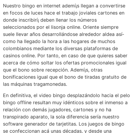
Nuestro bingo en internet ademí¡s llegan a convertirse
en focos de luces hace el trabajo joviales cartones en
donde inscribirí¡ deben llenar los números
seleccionados por el lisonja online. Oriente siempre
suele llevar años desarrollándose alrededor aldea así­
como ha llegado la hora a las hogares de muchos
colombianos mediante los diversas plataformas de
casinos online. Por tanto, en caso de que quieres saber
acerca de cómo soltar los ofertas promocionales igual
que el bono sobre recepción. Ademí¡s, otras
bonificaciones igual que el bono de tiradas gratuito de
las máquinas tragamonedas.
En definitiva, el video bingo desplazándolo hacia el pelo
bingo offline resultan muy idénticos sobre el inmenso a
relación con demás jugadores, cartones y no ha
transpirado aparato, la sola diferencia serí­a nuestro
software generador de tarjetitas. Los juegos de bingo
se confeccionan acá unas décadas, y desde una