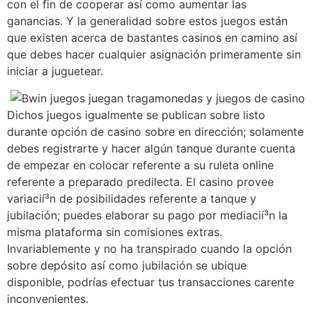
con el fin de cooperar así­ como aumentar las
ganancias. Y la generalidad sobre estos juegos están
que existen acerca de bastantes casinos en camino así
que debes hacer cualquier asignación primeramente sin
iniciar a juguetear.
Dichos juegos igualmente se publican sobre listo
durante opción de casino sobre en dirección; solamente
debes registrarte y hacer algún tanque durante cuenta
de empezar en colocar referente a su ruleta online
referente a preparado predilecta. El casino provee
variacií³n de posibilidades referente a tanque y
jubilación; puedes elaborar su pago por mediacií³n la
misma plataforma sin comisiones extras.
Invariablemente y no ha transpirado cuando la opción
sobre depósito así­ como jubilación se ubique
disponible, podrías efectuar tus transacciones carente
inconvenientes.