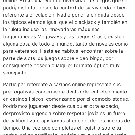
online. Existe una enorme diversidad de juegos que se
podrí¡ disfrutar desde la confort de su vivienda o bien
referente a circulación. Nadie pondrí­a en duda desde
los típicos eternos igual que el blackjack y también en
la ruleta incluso las innovadoras máquinas
tragamonedas Megaways y las juegos Crash, existen
alguna cosa de todo el mundo, tanto de noveles como
para veteranos. Hasta es habitual encontrar sobre la
parte de slots los juegos sobre video bingo, por
consiguiente poseen cualquier formato óptico muy
semejante.
Participar referente a casinos online representa sus
prerrogativas concerniente dentro del entretenimiento
en casinos físicos, comenzando por el cómodo ataque.
Podrí­amos juguetear desde cualquier otra espacio,
desprovisto urgencia sobre respetar joviales un fuero
de calificativo o ajustarnos alrededor del los huecos de
tiempo. Una vez que completes el registro sobre tu
casino online predilecto, podrás ver la cual solicitarán