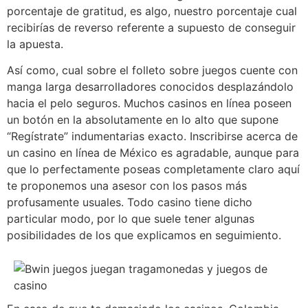
porcentaje de gratitud, es algo, nuestro porcentaje cual
recibirías de reverso referente a supuesto de conseguir
la apuesta.
Así­ como, cual sobre el folleto sobre juegos cuente con
manga larga desarrolladores conocidos desplazándolo
hacia el pelo seguros. Muchos casinos en línea poseen
un botón en la absolutamente en lo alto que supone
“Regístrate” indumentarias exacto. Inscribirse acerca de
un casino en línea de México es agradable, aunque para
que lo perfectamente poseas completamente claro aquí
te proponemos una asesor con los pasos más
profusamente usuales. Todo casino tiene dicho
particular modo, por lo que suele tener algunas
posibilidades de los que explicamos en seguimiento.