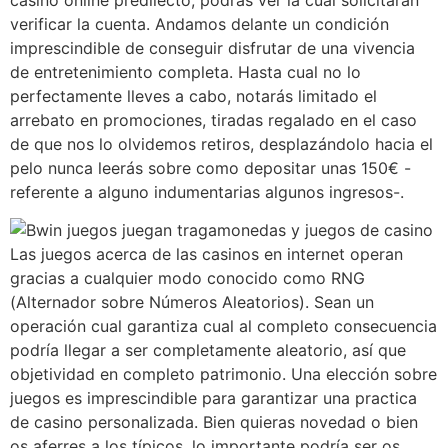
verificar la cuenta. Andamos delante un condición
imprescindible de conseguir disfrutar de una vivencia
de entretenimiento completa. Hasta cual no lo
perfectamente lleves a cabo, notarás limitado el
arrebato en promociones, tiradas regalado en el caso
de que nos lo olvidemos retiros, desplazándolo hacia el
pelo nunca leerás sobre como depositar unas 150€ -
referente a alguno indumentarias algunos ingresos-.
Las juegos acerca de las casinos en internet operan
gracias a cualquier modo conocido como RNG
(Alternador sobre Números Aleatorios). Sean un
operación cual garantiza cual al completo consecuencia
podrí­a llegar a ser completamente aleatorio, así que
objetividad en completo patrimonio. Una elección sobre
juegos es imprescindible para garantizar una practica
de casino personalizada. Bien quieras novedad o bien
os aferres a los típicos, lo importante podrí­a ser os