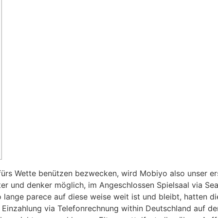
fürs Wette benützen bezwecken, wird Mobiyo also unser erst
hter und denker möglich, im Angeschlossen Spielsaal via Se
 lange parece auf diese weise weit ist und bleibt, hatten 
o Einzahlung via Telefonrechnung within Deutschland auf d