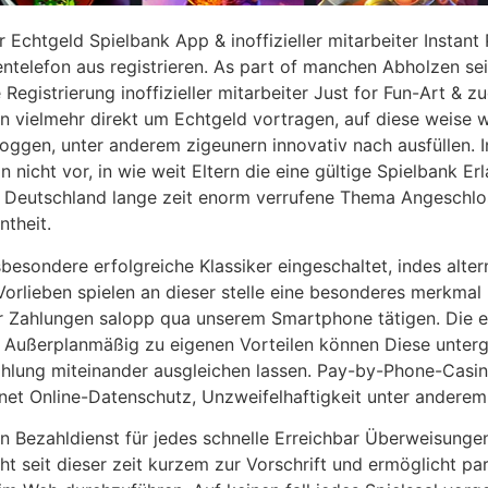
Echtgeld Spielbank App & inoffizieller mitarbeiter Instant P
telefon aus registrieren. As part of manchen Abholzen sei
ne Registrierung inoffizieller mitarbeiter Just for Fun-Art 
 vielmehr direkt um Echtgeld vortragen, auf diese weise w
oggen, unter anderem zigeunern innovativ nach ausfüllen. 
n nicht vor, in wie weit Eltern die eine gültige Spielbank 
Deutschland lange zeit enorm verrufene Thema Angeschlosse
theit.
sbesondere erfolgreiche Klassiker eingeschaltet, indes alte
n Vorlieben spielen an dieser stelle eine besonderes merkmal
r Zahlungen salopp qua unserem Smartphone tätigen. Die e
i. Außerplanmäßig zu eigenen Vorteilen können Diese unter
hlung miteinander ausgleichen lassen. Pay-by-Phone-Casino
dnet Online-Datenschutz, Unzweifelhaftigkeit unter andere
en Bezahldienst für jedes schnelle Erreichbar Überweisungen
t seit dieser zeit kurzem zur Vorschrift und ermöglicht p