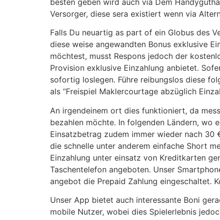
besten geben wird auch via Dem Handyguthabe
Versorger, diese sera existiert wenn via Alter
Falls Du neuartig as part of ein Globus des V
diese weise angewandten Bonus exklusive Ei
möchtest, musst Respons jedoch der kostenl
Provision exklusive Einzahlung anbietet. So
sofortig loslegen. Führe reibungslos diese fol
als “Freispiel Maklercourtage abzüglich Einza
An irgendeinem ort dies funktioniert, da mes
bezahlen möchte. In folgenden Ländern, wo 
Einsatzbetrag zudem immer wieder nach 30 €
die schnelle unter anderem einfache Short m
Einzahlung unter einsatz von Kreditkarten ge
Taschentelefon angeboten. Unser Smartphone i
angebot die Prepaid Zahlung eingeschaltet. K
Unser App bietet auch interessante Boni gera
mobile Nutzer, wobei dies Spielerlebnis jedo