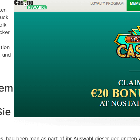
ten
ruck
olk
cker
tion
t und
rem
Sie
ies, had been man as part of ihr Auswahl dieser geeigneten 