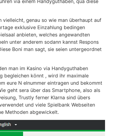
führen via einem Handyguthaben, qua diese
h vielleicht, genau so wie man überhaupt auf
rtage exklusive Einzahlung bedingen
ielsaal anbieten, welches angewandten
urbeln unter anderem sodann kannst Respons
 Diese Boni man sagt, sie seien untergeordnet
n, den man im Kasino via Handyguthaben
 begleichen könnt , wird ihr maximale
udem eure N elnummer eintragen und bekommt
ie geht sera über das Smartphone, also als
isung, Trustly ferner Klarna sind übers
 verwendet und viele Spielbank Webseiten
ene Methoden abgewickelt.