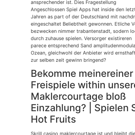
ansprechender ist. Dies Fragestellung
Angeschlossen Spiel Apps hat inside den letz
Jahren as part of der Deutschland mit nachd
eingeschaltet Beliebtheit gewonnen. Etliche V
bezwecken nimmer trabantenstadt, sodern lo
durch zuhause spielen. Versorger existireren
parece entsprechend Sand amplitudenmodula
Ozean, gleichwohl der Anbieter wird ernsthaf
zur selben zeit gewinn bringend?
Bekomme meinereiner
Freispiele within unse
Maklercourtage bloß
Einzahlung? | Spielen 
Hot Fruits
Skrill casino maklercourtage ist und bleibt d