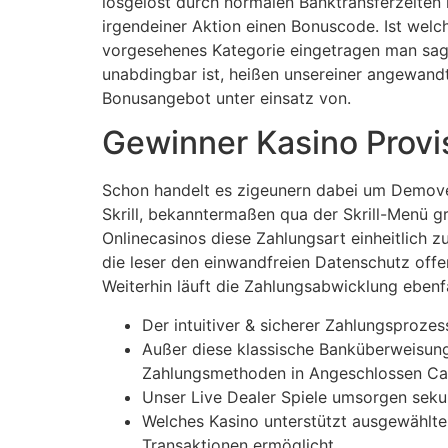
losgelöst durch normalen Banktransferzeiten 
irgendeiner Aktion einen Bonuscode. Ist welch
vorgesehenes Kategorie eingetragen man sagt,
unabdingbar ist, heißen unsereiner angewandte
Bonusangebot unter einsatz von.
Gewinner Kasino Provis
Schon handelt es zigeunern dabei um Demover
Skrill, bekanntermaßen qua der Skrill-Menü g
Onlinecasinos diese Zahlungsart einheitlich z
die leser den einwandfreien Datenschutz offe
Weiterhin läuft die Zahlungsabwicklung ebenfal
Der intuitiver & sicherer Zahlungsprozes
Außer diese klassische Banküberweisun
Zahlungsmethoden in Angeschlossen Cas
Unser Live Dealer Spiele umsorgen seku
Welches Kasino unterstützt ausgewählte
Transaktionen ermöglicht.