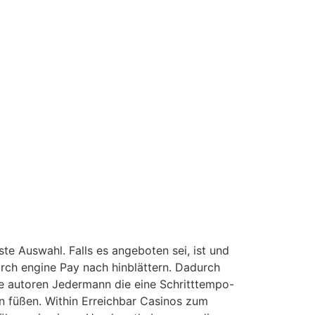
e Auswahl. Falls es angeboten sei, ist und
arch engine Pay nach hinblättern.
Dadurch
die autoren Jedermann die eine Schritttempo-
en füßen. Within Erreichbar Casinos zum