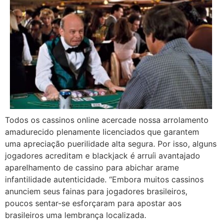
Todos os cassinos online acercade nossa arrolamento
amadurecido plenamente licenciados que garantem
uma apreciação puerilidade alta segura. Por isso, alguns
jogadores acreditam e blackjack é arruíi avantajado
aparelhamento de cassino para abichar arame
infantilidade autenticidade. “Embora muitos cassinos
anunciem seus fainas para jogadores brasileiros,
poucos sentar-se esforçaram para apostar aos
brasileiros uma lembrança localizada.