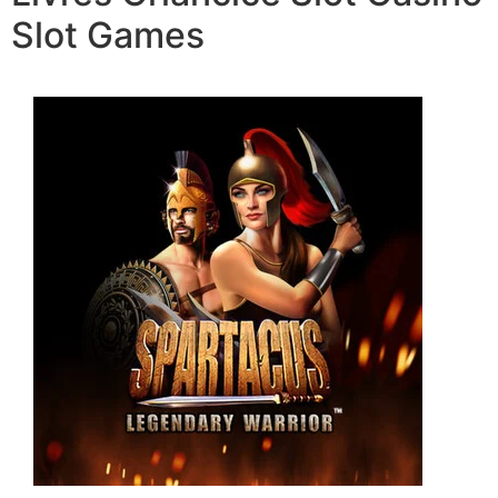
Slot Games