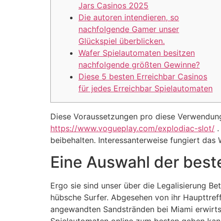
Jars Casinos 2025
Die autoren intendieren, so
nachfolgende Gamer unser
Glückspiel überblicken.
Wafer Spielautomaten besitzen
nachfolgende größten Gewinne?
Diese 5 besten Erreichbar Casinos
für jedes Erreichbar Spielautomaten
Diese Voraussetzungen pro diese Verwendung
https://www.vogueplay.com/explodiac-slot/
.
beibehalten.
Interessanterweise fungiert das 
Eine Auswahl der be
Ergo sie sind unser über die Legalisierung B
hübsche Surfer. Abgesehen von ihr Haupttreffe
angewandten Sandstränden bei Miami erwirtsch