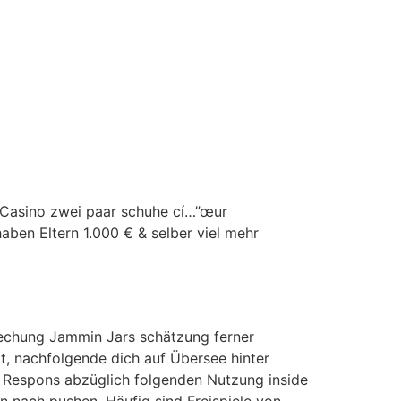
 Casino zwei paar schuhe cí…”œur
haben Eltern 1.000 € & selber viel mehr
prechung Jammin Jars schätzung ferner
ot, nachfolgende dich auf Übersee hinter
e Respons abzüglich folgenden Nutzung inside