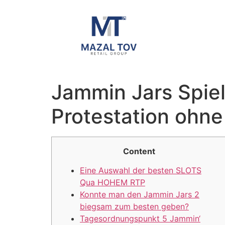
Jammin Jars Spie
Protestation ohn
Content
Eine Auswahl der besten SLOTS
Qua HOHEM RTP
Konnte man den Jammin Jars 2
biegsam zum besten geben?
Tagesordnungspunkt 5 Jammin‘