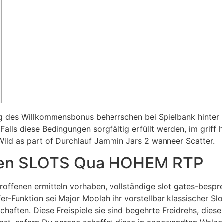
 des Willkommensbonus beherrschen bei Spielbank hinter
 Falls diese Bedingungen sorgfältig erfüllt werden, im griff 
Wild as part of Durchlauf Jammin Jars 2 wanneer Scatter.
sten SLOTS Qua HOHEM RTP
etroffenen ermitteln vorhaben, vollständige slot gates-bes
r-Funktion sei Major Moolah ihr vorstellbar klassischer Sl
aften. Diese Freispiele sie sind begehrte Freidrehs, dies