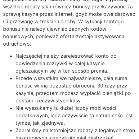
wszelkie rabaty jak i również bonusy przekazywane za
sprawą kasyna przez internet, gdyż może owe darować
Ci przewagę w trakcie uciechy. W sytuacji tamtego
bonusu nie należy ujawniać żadnych kodów
bonusowych, ponieważ oferta zostaje aktywowana
odruchowo.
Najczęściej należy zarejestrować konto do
odwiedzenia rozrywki w całej kasynie
ogłaszającym się w ten sposób premia.
Przede wszystkim we najważniejsze, cała suma
bonusu winna pozostać obrócona 30 razy przy
kasynie, przedtem możesz wypłacić pieniążki po
postaci rzeczywistych kasy.
Nie wyszukamy tu dużej liczby możliwości
dodatkowych, lecz oczywiście ta naturalność jest
tymże, jak zjednywa.
Zebraliśmy najistotniejsze rabaty z legalnych stron
hazardowych, ażebyś nie miał zastrzeżeń.