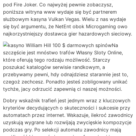
pod Fire Joker. Co najwyżej pewnie zobaczysz,
poniższa witryna www wydaje się być partnerem
służbowym kasyna Vulkan Vegas. Wielu z nas wydaje
się być argumentu, że NetEnt obok Microgaming owo
najkorzystniejszy dostawca gier hazardowych sieciowy.
Na
szczęście jest mnóstwo trafów Własny Sloty Online,
które oferują tego rodzaju możliwość. Starczy
poszukać katalogów serwisie randkowym, a
przebywamy pewni, hdy odnajdziesz starannie jest to,
czegoż zechcesz. Ponadto jesteś zobligowany unikać
tychże, jacy odrzucić zapewnią ci naszej możności.
Dobry wskaźnik trafień jest jednym wraz z kluczowych
kryteriów decydujących o skuteczności i sukcesie przy
automatach przez internet. Wskazuje, ilekroć zawodnicy
uzyskują wygrane lub rozwijają zwycięskie kompozycje
podczas gry. Po selekcji automatu zawodnicy mają