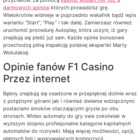
przycisków, za pomocą
kasyno William Hill 100 $
darmowych spinów
których prowadzisz grę.
Wielokrotnie widnieje w poprzednio wskaľnik bądź wpis
wariantu “Start”, “Play” i tak dalej. Zamierzasz również
uruchomić procedurę Autoplay, która uczyni, iż gary
znajdują się pleść już sam. Każde opinie bonusowe
przechodzą pilną inspekcję polskiej ekspertki Marty
Wokulskiej.
Opinie fanów F1 Casino
Przez internet
Bębny znajdują się osadzone w przepięknej dolinie wraz
z potężnymi górami jak i również dwiema wdzięcznymi
postaciami smoków otaczającymi gryzie po obu
stronach. Wideo automaty do gry owe cokolwiek w
wyższym stopniu profesjonalne kategorie kapitalnych
automatów do rozrywki. Mają więcej możliwości, opcji,
płatnych linii i wygrywających kompozycji.