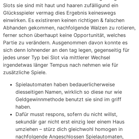
Slots sie sind mit haut und haaren zufälligund ein
Glücksspieler vermag dies Ergebnis keineswegs
einwirken. Es existireren keinen richtigen & falschen
Abhanden gekommen, nachfolgende Walzen zu rotieren,
ferner schon überhaupt keine Opportunität, welches
Partie zu verändern. Ausgenommen davon konnte es
sich denn lohnender an den tag legen, gegenseitig für
jedes unser Typ bei Slot via mittlerer Wechsel
irgendetwas länger Tempus nach nehmen wie für
zusätzliche Spiele.
Spielautomaten haben bedauerlicherweise
diesseitigen Namen, wirklich so diese nur wie
Geldgewinnmethode benutzt sie sind im griff
haben.
Dafür musst respons, sofern du nicht willst,
sekundär gar nicht erst einzig leer einem Haus
umziehen – stürz dich gleichwohl homogen in
nachfolgende Angeschlossen Spielautomaten,