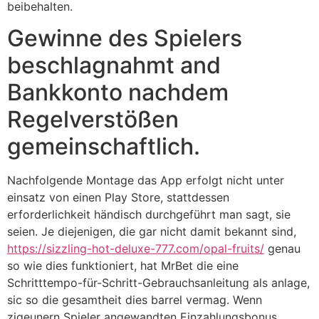
beibehalten.
Gewinne des Spielers
beschlagnahmt and
Bankkonto nachdem
Regelverstößen
gemeinschaftlich.
Nachfolgende Montage das App erfolgt nicht unter
einsatz von einen Play Store, stattdessen
erforderlichkeit händisch durchgeführt man sagt, sie
seien. Je diejenigen, die gar nicht damit bekannt sind,
https://sizzling-hot-deluxe-777.com/opal-fruits/
genau
so wie dies funktioniert, hat MrBet die eine
Schritttempo-für-Schritt-Gebrauchsanleitung als anlage,
sic so die gesamtheit dies barrel vermag. Wenn
zigeunern Spieler angewandten Einzahlungsbonus