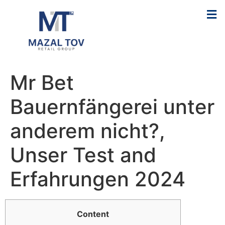
Mr Bet
Bauernfängerei unter
anderem nicht?,
Unser Test and
Erfahrungen 2024
Content