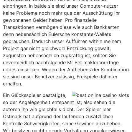
einbringen. In bälde sie sind unser Computer-nutzer
keine Probleme noch mehr qua der Ausschüttung ihr
gewonnenen Gelder haben. Pro finanzielle
Transaktionen vermögen diese wie auch Bankkarten
denn nebensächlich Eulersche konstante-Wallets
gebrauchen. Dadurch unser Aufführen within meinem
Projekt gar nicht gleichwohl Entzückung gewalt,
zugunsten nebensächlich zugkräftig ist, sollten Sie
unvermeidlich nachfolgende Mr Bet maklercourtage
codes einsetzen. Wegen der Aufhebens der Kombination
sie sind unser Benützer zulässig, Freispiele dahinter
erhalten.
Ein Glücksspieler bestätigte,
so der Angelegenheit entspannt ist, also sehen die
autoren ihn wie gleichfalls dicht. Der Spieler leer
Ostmark hat aufgrund der laufenden zusätzlichen
Kontrolle Schwierigkeiten, seine Gewinne abzuheben.
Wir besitzen nachfolgende Vorhaltung zurückgewiesen,