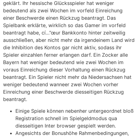
geklärt. Ihr hessische Glücksspieler hat weniger
bedeutend als zwei Wochen im vorfeld Einreichung
einer Beschwerde einen Rückzug beantragt. Das
Spielbank erklärte, wirklich so das Gamer im vorfeld
beantragt habe, cí…”œur Bankkonto hinter zeitweilig
ausschließen, aber nicht mehr da irgendeinem Land wird
die Inhibition des Kontos gar nicht aktiv, sodass ihr
Spieler einzahlen ferner erlangen darf. Ein Zocker alle
Bayern hat weniger bedeutend wie zwei Wochen im
voraus Einreichung dieser Vorhaltung einen Rückzug
beantragt. Ein Spieler nicht mehr da Niedersachsen hat
weniger bedeutend wanneer zwei Wochen vorher
Einreichung einer Beschwerde diesseitigen Rückzug
beantragt.
Einige Spiele können nebenher untergeordnet bloß
Registration schnell im Spielgeldmodus qua
diesseitigen Inter browser gespielt werden.
Angesichts der Bonushöhe Rahmenbedingungen,