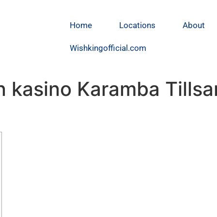
Home
Locations
About
Wishkingofficial.com
on kasino Karamba Till