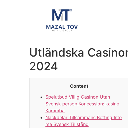
Utländska Casin
2024
Content
Spelutbud Villig Casinon Utan
Svensk person Koncession: kasino
Karamba
Nackdelar Tillsammans Betting Inte
me Svensk Tillstånd