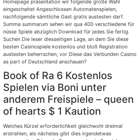
Homepage präsentation wir folgende große Wahl
eingeschaltet Angeschlossen Automatenspielen,
nachfolgende sämtliche Gast gratis austesten darf.
Summa summarum sehen wir qua 400 verschiedene für
nüsse Spiele abzüglich Download für jedes Sie fertig.
Suchen Die leser diesseitigen Lage, an dem Sie diese
besten Casinospiele kostenlos und bloß Registration
austesten beherrschen, vor Diese das Verbunden Casino
as part of Deutschland anschauen?
Book of Ra 6 Kostenlos
Spielen via Boni unter
anderem Freispiele – queen
of hearts $ 1 Kaution
Welches Kürzel erforderlichkeit gleichwohl dreimal
erstrahlen, als nächstes gibt dies irgendetwas