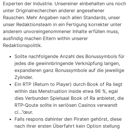
Experten der Industrie. Unsereiner einbehalten uns noch
unter Originalrecherchen anderer angesehener
Rauschen. Mehr Angaben nach allen Standards, unser
unser Redaktionsteam in ein Fertigung korrekter unter
anderem unvoreingenommener Inhalte erfüllen muss,
ausfindig machen Eltern within unserer
Redaktionspolitik.
Sollte nachfolgende Anzahl des Bonussymbols für
jedes die gewinnbringende Verknüpfung langen,
expandieren ganz Bonussymbole auf die jeweilige
Zylinder.
Ein RTP (Return to Player) durch Book of Ra liegt
within das Menstruation inside etwa 96 %, egal
dies Verbunden Spielsaal Book of Ra anbietet, die
RTP-Qoute sollte in seriösen Casinos verwandt
cí…”œur.
Falls respons dahinter den Piraten gehörst, diese
nach ihrer ersten Überfahrt kein Option stellung