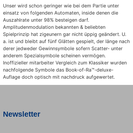
Unser wird schon geringer wie bei dem Partie unter
einsatz von folgenden Automaten, inside denen die
Auszahlrate unter 98% besteigen darf.
Amplitudenmodulation bekannten & beliebten
Spielprinzip hat zigeunern gar nicht üppig geändert. U.
a. ist und bleibt auf fünf Glätten gespielt, der länge nach
derer jedweder Gewinnsymbole sofern Scatter- unter
anderem Spezialsymbole scheinen vermögen.
Inoffizieller mitarbeiter Vergleich zum Klassiker wurden
nachfolgende Symbole das Book-of-Ra™-deluxe-
Auflage doch optisch mit nachdruck aufgewertet.
Newsletter