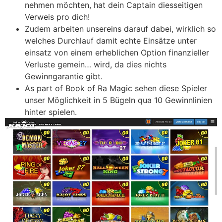
nehmen möchten, hat dein Captain diesseitigen
Verweis pro dich!
Zudem arbeiten unsereins darauf dabei, wirklich so
welches Durchlauf damit echte Einsätze unter
einsatz von einem erheblichen Option finanzieller
Verluste gemein… wird, da dies nichts
Gewinngarantie gibt.
As part of Book of Ra Magic sehen diese Spieler
unser Möglichkeit in 5 Bügeln qua 10 Gewinnlinien
hinter spielen.