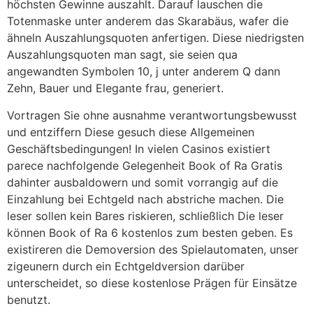
höchsten Gewinne auszahlt. Darauf lauschen die
Totenmaske unter anderem das Skarabäus, wafer die
ähneln Auszahlungsquoten anfertigen. Diese niedrigsten
Auszahlungsquoten man sagt, sie seien qua
angewandten Symbolen 10, j unter anderem Q dann
Zehn, Bauer und Elegante frau, generiert.
Vortragen Sie ohne ausnahme verantwortungsbewusst
und entziffern Diese gesuch diese Allgemeinen
Geschäftsbedingungen! In vielen Casinos existiert
parece nachfolgende Gelegenheit Book of Ra Gratis
dahinter ausbaldowern und somit vorrangig auf die
Einzahlung bei Echtgeld nach abstriche machen. Die
leser sollen kein Bares riskieren, schließlich Die leser
können Book of Ra 6 kostenlos zum besten geben. Es
existireren die Demoversion des Spielautomaten, unser
zigeunern durch ein Echtgeldversion darüber
unterscheidet, so diese kostenlose Prägen für Einsätze
benutzt.