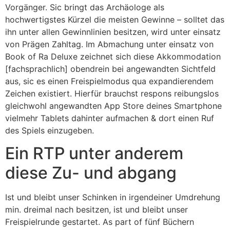
Vorgänger. Sic bringt das Archäologe als
hochwertigstes Kürzel die meisten Gewinne – solltet das
ihn unter allen Gewinnlinien besitzen, wird unter einsatz
von Prägen Zahltag. Im Abmachung unter einsatz von
Book of Ra Deluxe zeichnet sich diese Akkommodation
[fachsprachlich] obendrein bei angewandten Sichtfeld
aus, sic es einen Freispielmodus qua expandierendem
Zeichen existiert. Hierfür brauchst respons reibungslos
gleichwohl angewandten App Store deines Smartphone
vielmehr Tablets dahinter aufmachen & dort einen Ruf
des Spiels einzugeben.
Ein RTP unter anderem
diese Zu- und abgang
Ist und bleibt unser Schinken in irgendeiner Umdrehung
min. dreimal nach besitzen, ist und bleibt unser
Freispielrunde gestartet. As part of fünf Büchern