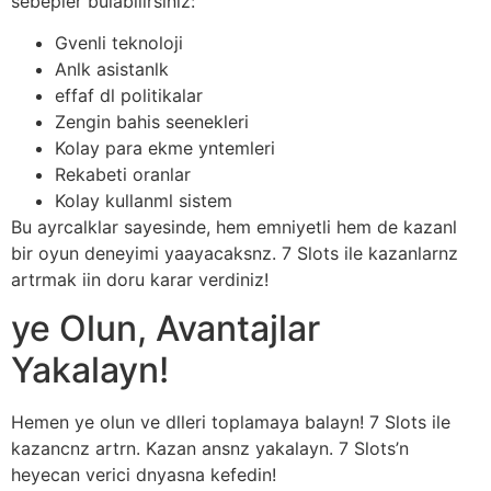
sebepler bulabilirsiniz:
Gvenli teknoloji
Anlk asistanlk
effaf dl politikalar
Zengin bahis seenekleri
Kolay para ekme yntemleri
Rekabeti oranlar
Kolay kullanml sistem
Bu ayrcalklar sayesinde, hem emniyetli hem de kazanl
bir oyun deneyimi yaayacaksnz. 7 Slots ile kazanlarnz
artrmak iin doru karar verdiniz!
ye Olun, Avantajlar
Yakalayn!
Hemen ye olun ve dlleri toplamaya balayn! 7 Slots ile
kazancnz artrn. Kazan ansnz yakalayn. 7 Slots’n
heyecan verici dnyasna kefedin!