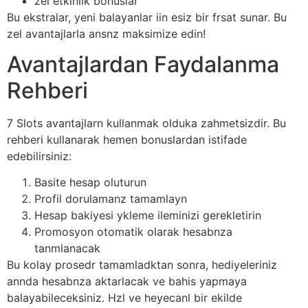
zel etkinlik bonuslar
Bu ekstralar, yeni balayanlar iin esiz bir frsat sunar. Bu
zel avantajlarla ansnz maksimize edin!
Avantajlardan Faydalanma
Rehberi
7 Slots avantajlarn kullanmak olduka zahmetsizdir. Bu
rehberi kullanarak hemen bonuslardan istifade
edebilirsiniz:
Basite hesap oluturun
Profil dorulamanz tamamlayn
Hesap bakiyesi ykleme ileminizi gerekletirin
Promosyon otomatik olarak hesabnza
tanmlanacak
Bu kolay prosedr tamamladktan sonra, hediyeleriniz
annda hesabnza aktarlacak ve bahis yapmaya
balayabileceksiniz. Hzl ve heyecanl bir ekilde