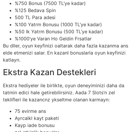
%750 Bonus (7500 TL’ye kadar)
%125 Bedava Spin
500 TL Para adesi
%100 Yatrm Bonusu (1000 TL’ye kadar)
%50 lk Yatrm Bonusu (500 TL’ye kadar)
%1000’ye Varan Ho Geldin Frsatlar
Bu dller, oyun keyfinizi oaltarak daha fazla kazanma ans
elde etmenizi salar. En kazanl bonuslarla oyun keyfinizi
katlayn.
Ekstra Kazan Destekleri
Ekstra hediyeler ile birlikte, oyun deneyiminizi daha da
tatmin edici hale getirebilirsiniz. Aada 7 Slots’n zel
teklifleri ile kazancnz ykseltme olanan karmayn:
75 evirme ans
Ayrcalkl kayt paketi
Kayp iade bonusu