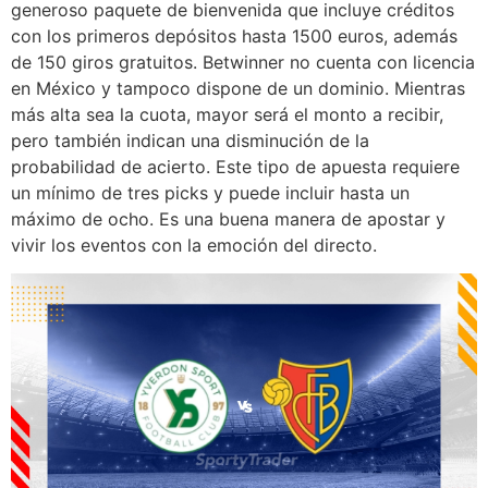
generoso paquete de bienvenida que incluye créditos
con los primeros depósitos hasta 1500 euros, además
de 150 giros gratuitos. Betwinner no cuenta con licencia
en México y tampoco dispone de un dominio. Mientras
más alta sea la cuota, mayor será el monto a recibir,
pero también indican una disminución de la
probabilidad de acierto. Este tipo de apuesta requiere
un mínimo de tres picks y puede incluir hasta un
máximo de ocho. Es una buena manera de apostar y
vivir los eventos con la emoción del directo.