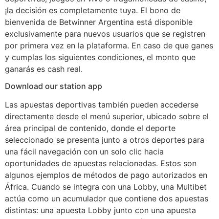
¡la decisión es completamente tuya. El bono de
bienvenida de Betwinner Argentina está disponible
exclusivamente para nuevos usuarios que se registren
por primera vez en la plataforma. En caso de que ganes
y cumplas los siguientes condiciones, el monto que
ganarás es cash real.
Download our station app
Las apuestas deportivas también pueden accederse
directamente desde el menú superior, ubicado sobre el
área principal de contenido, donde el deporte
seleccionado se presenta junto a otros deportes para
una fácil navegación con un solo clic hacia
oportunidades de apuestas relacionadas. Estos son
algunos ejemplos de métodos de pago autorizados en
África. Cuando se integra con una Lobby, una Multibet
actúa como un acumulador que contiene dos apuestas
distintas: una apuesta Lobby junto con una apuesta