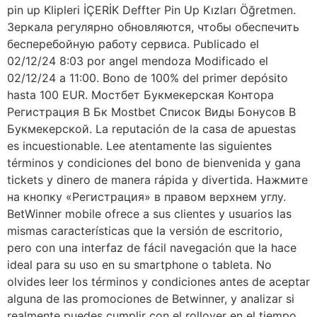
pin up Klipleri İÇERİK Deffter Pin Up Kızları Öğretmen.
Зеркала регулярно обновляются, чтобы обеспечить
бесперебойную работу сервиса. Publicado el
02/12/24 8:03 por angel mendoza Modificado el
02/12/24 a 11:00. Bono de 100% del primer depósito
hasta 100 EUR. Мостбет Букмекерская Контора
Регистрация В Бк Mostbet Список Виды Бонусов В
Букмекерской. La reputación de la casa de apuestas
es incuestionable. Lee atentamente las siguientes
términos y condiciones del bono de bienvenida y gana
tickets y dinero de manera rápida y divertida. Нажмите
на кнопку «Регистрация» в правом верхнем углу.
BetWinner mobile ofrece a sus clientes y usuarios las
mismas características que la versión de escritorio,
pero con una interfaz de fácil navegación que la hace
ideal para su uso en su smartphone o tableta. No
olvides leer los términos y condiciones antes de aceptar
alguna de las promociones de Betwinner, y analizar si
realmente puedes cumplir con el rollover en el tiempo