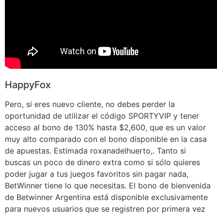
HappyFox
Pero, si eres nuevo cliente, no debes perder la
oportunidad de utilizar el código SPORTYVIP y tener
acceso al bono de 130% hasta $2,600, que es un valor
muy alto comparado con el bono disponible en la casa
de apuestas. Estimada roxanadelhuerto,. Tanto si
buscas un poco de dinero extra como si sólo quieres
poder jugar a tus juegos favoritos sin pagar nada,
BetWinner tiene lo que necesitas. El bono de bienvenida
de Betwinner Argentina está disponible exclusivamente
para nuevos usuarios que se registren por primera vez