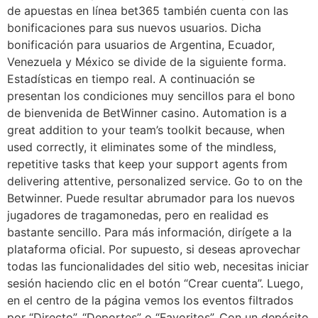
de apuestas en línea bet365 también cuenta con las
bonificaciones para sus nuevos usuarios. Dicha
bonificación para usuarios de Argentina, Ecuador,
Venezuela y México se divide de la siguiente forma.
Estadísticas en tiempo real. A continuación se
presentan los condiciones muy sencillos para el bono
de bienvenida de BetWinner casino. Automation is a
great addition to your team’s toolkit because, when
used correctly, it eliminates some of the mindless,
repetitive tasks that keep your support agents from
delivering attentive, personalized service. Go to on the
Betwinner. Puede resultar abrumador para los nuevos
jugadores de tragamonedas, pero en realidad es
bastante sencillo. Para más información, dirígete a la
plataforma oficial. Por supuesto, si deseas aprovechar
todas las funcionalidades del sitio web, necesitas iniciar
sesión haciendo clic en el botón “Crear cuenta”. Luego,
en el centro de la página vemos los eventos filtrados
por “Directo”, “Deportes” o “Favoritos”. Con un depósito