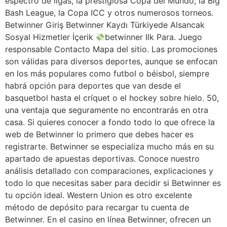
espectro de ligas, la prestigiosa Copa del Mundo, la Big
Bash League, la Copa ICC y otros numerosos torneos.
Betwinner Giriş Betwinner Kaydı Türkiyede Alsancak
Sosyal Hizmetler İçerik
betwinner Ilk Para. Juego
responsable Contacto Mapa del sitio. Las promociones
son válidas para diversos deportes, aunque se enfocan
en los más populares como futbol o béisbol, siempre
habrá opción para deportes que van desde el
basquetbol hasta el críquet o el hockey sobre hielo. 50,
una ventaja que seguramente no encontrarás en otra
casa. Si quieres conocer a fondo todo lo que ofrece la
web de Betwinner lo primero que debes hacer es
registrarte. Betwinner se especializa mucho más en su
apartado de apuestas deportivas. Conoce nuestro
análisis detallado con comparaciones, explicaciones y
todo lo que necesitas saber para decidir si Betwinner es
tu opción ideal. Western Union es otro excelente
método de depósito para recargar tu cuenta de
Betwinner. En el casino en línea Betwinner, ofrecen un