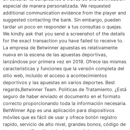
especial de manera personalizada. We requested
additional communication evidence from the player and
suggested contacting the bank. Sin embargo, pueden
tardar un poco en responder a tus consultas o quejas.
We kindly ask that you send a screenshot of the details
for the exact transaction you have failed to receive to.
La empresa de Betwinner apuestas es relativamente
nueva en la escena de las apuestas deportivas,
lanzándose por primera vez en 2018. Ofrece las mismas
características y funciones que la versión completa del
sitio web, incluido el acceso a acontecimientos
deportivos y las apuestas en varios deportes. Best
regards,Betwinner Team. Politicas de Tratamiento. ¿Está
seguro de haber enviado el documento en el formato
correcto proporcionando toda la información necesaria.
BetWinner App es una aplicación para dispositivos
móviles que es fácil de usar y ofrece botón registro
rapido, servicio de alto nivel, grandes bonos, código de