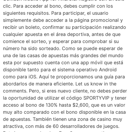
clic. Para acceder al bono, debes cumplir con los
siguientes requisitos. Para participar, el usuario
simplemente debe acceder a la página promocional y
recibir un boleto, confirmar su participación realizando
cualquier apuesta en el área deportiva, antes de que
comience el sorteo, y esperar para comprobar si su
número ha sido sorteado. Como se puede esperar de
una de las casas de apuestas más grandes del mundo
esta por supuesto cuenta con una app móvil que está
disponible tanto para el sistema operativo Android
como para iOS. Aquí te proporcionamos una guía para
abordarlos de manera eficiente. Let us know in the
comments. Pero, si eres nuevo cliente, no debes perder
la oportunidad de utilizar el código SPORTYVIP y tener
acceso al bono de 130% hasta $2,600, que es un valor
muy alto comparado con el bono disponible en la casa
de apuestas. También tienen una zona de casino muy
atractiva, con más de 60 desarrolladores de juegos.