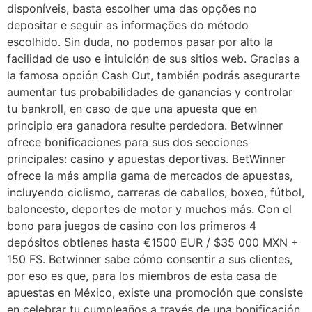
disponíveis, basta escolher uma das opções no
depositar e seguir as informações do método
escolhido. Sin duda, no podemos pasar por alto la
facilidad de uso e intuición de sus sitios web. Gracias a
la famosa opción Cash Out, también podrás asegurarte
aumentar tus probabilidades de ganancias y controlar
tu bankroll, en caso de que una apuesta que en
principio era ganadora resulte perdedora. Betwinner
ofrece bonificaciones para sus dos secciones
principales: casino y apuestas deportivas. BetWinner
ofrece la más amplia gama de mercados de apuestas,
incluyendo ciclismo, carreras de caballos, boxeo, fútbol,
baloncesto, deportes de motor y muchos más. Con el
bono para juegos de casino con los primeros 4
depósitos obtienes hasta €1500 EUR / $35 000 MXN +
150 FS. Betwinner sabe cómo consentir a sus clientes,
por eso es que, para los miembros de esta casa de
apuestas en México, existe una promoción que consiste
en celebrar tu cumpleaños a través de una bonificación