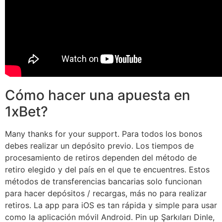
Cómo hacer una apuesta en
1xBet?
Many thanks for your support. Para todos los bonos
debes realizar un depósito previo. Los tiempos de
procesamiento de retiros dependen del método de
retiro elegido y del país en el que te encuentres. Estos
métodos de transferencias bancarias solo funcionan
para hacer depósitos / recargas, más no para realizar
retiros. La app para iOS es tan rápida y simple para usar
como la aplicación móvil Android. Pin up Şarkıları Dinle,