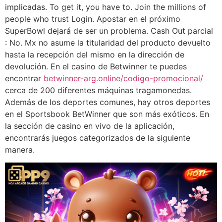
implicadas. To get it, you have to. Join the millions of
people who trust Login. Apostar en el próximo
SuperBowl dejará de ser un problema. Cash Out parcial
: No. Mx no asume la titularidad del producto devuelto
hasta la recepción del mismo en la dirección de
devolución. En el casino de Betwinner te puedes
encontrar
betwinner-arg.online/codigo-promocional/
cerca de 200 diferentes máquinas tragamonedas.
Además de los deportes comunes, hay otros deportes
en el Sportsbook BetWinner que son más exóticos. En
la sección de casino en vivo de la aplicación,
encontrarás juegos categorizados de la siguiente
manera.