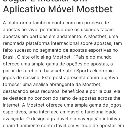
Aplicativo Móvel Mostbet
A plataforma também conta com um proceso de
apostas ao vivo, permitindo que os usuários façam
apostas em partidas em andamento. A Mostbet, uma
renomada plataforma internacional sobre apostas, tem
feito sucesso no segmento de apostas esportivas no
Brasil. O site oficial ag Mostbet” “País e do mundo
oferece uma ampla gama de opções de apostas, a
partir de futebol e basquete até eSports electronic
jogos de cassino. Este post apresenta como objetivo
fornecer uma análise abrangente da Mostbet,
destacando seus recursos, benefícios e por la cual ela
se destaca no concorrido ramo de apostas across the
internet. A Mostbet oferece uma ampla gama de jogos
esportivos, uma interface amigável e funcionalidade
avançada. O design agradável e a navegação intuitiva
criam 1 ambiente confortável em virtude de apostar em