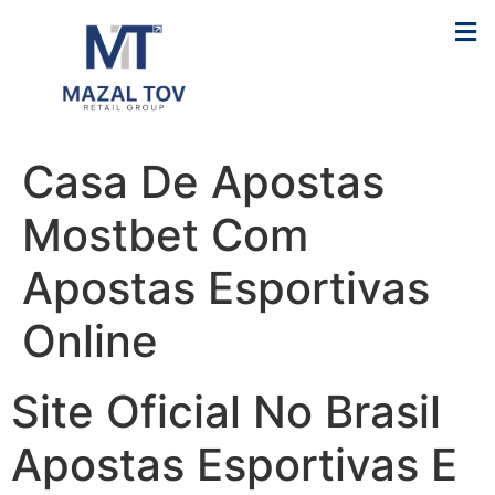
Casa De Apostas
Mostbet Com
Apostas Esportivas
Online
Site Oficial No Brasil
Apostas Esportivas E