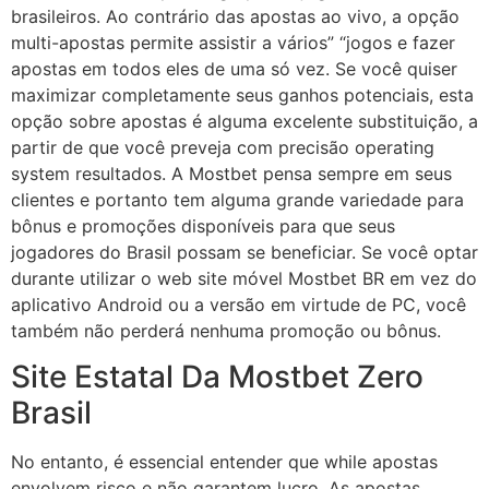
brasileiros. Ao contrário das apostas ao vivo, a opção
multi-apostas permite assistir a vários” “jogos e fazer
apostas em todos eles de uma só vez. Se você quiser
maximizar completamente seus ganhos potenciais, esta
opção sobre apostas é alguma excelente substituição, a
partir de que você preveja com precisão operating
system resultados. A Mostbet pensa sempre em seus
clientes e portanto tem alguma grande variedade para
bônus e promoções disponíveis para que seus
jogadores do Brasil possam se beneficiar. Se você optar
durante utilizar o web site móvel Mostbet BR em vez do
aplicativo Android ou a versão em virtude de PC, você
também não perderá nenhuma promoção ou bônus.
Site Estatal Da Mostbet Zero
Brasil
No entanto, é essencial entender que while apostas
envolvem risco e não garantem lucro. As apostas