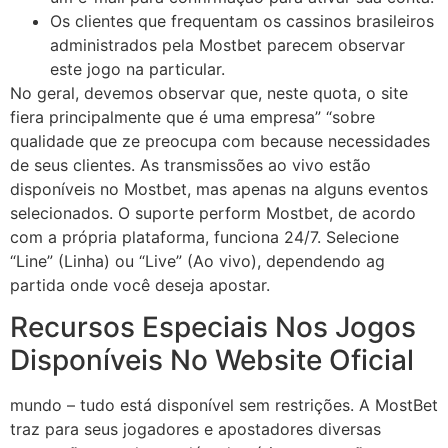
Os clientes que frequentam os cassinos brasileiros
administrados pela Mostbet parecem observar
este jogo na particular.
No geral, devemos observar que, neste quota, o site
fiera principalmente que é uma empresa” “sobre
qualidade que ze preocupa com because necessidades
de seus clientes. As transmissões ao vivo estão
disponíveis no Mostbet, mas apenas na alguns eventos
selecionados. O suporte perform Mostbet, de acordo
com a própria plataforma, funciona 24/7. Selecione
“Line” (Linha) ou “Live” (Ao vivo), dependendo ag
partida onde você deseja apostar.
Recursos Especiais Nos Jogos
Disponíveis No Website Oficial
mundo – tudo está disponível sem restrições. A MostBet
traz para seus jogadores e apostadores diversas