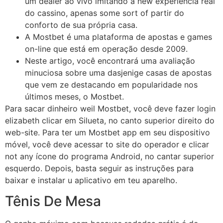
um dealer ao vivo imitando a new experiência real
do cassino, apenas some sort of partir do
conforto de sua própria casa.
A Mostbet é uma plataforma de apostas e games
on-line que está em operação desde 2009.
Neste artigo, você encontrará uma avaliação
minuciosa sobre uma dasjenige casas de apostas
que vem ze destacando em popularidade nos
últimos meses, o Mostbet.
Para sacar dinheiro weil Mostbet, você deve fazer login
elizabeth clicar em Silueta, no canto superior direito do
web-site. Para ter um Mostbet app em seu dispositivo
móvel, você deve acessar to site do operador e clicar
not any ícone do programa Android, no cantar superior
esquerdo. Depois, basta seguir as instruções para
baixar e instalar u aplicativo em teu aparelho.
Tênis De Mesa