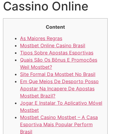
Cassino Online
Content
As Maiores Regras
Mostbet Online Casino Brasil
Tipos Sobre Apostas Esportivas
Quais São Os Bônus E Promoções
Weil Mostbet?
Site Formal Da Mostbet No Brasil
Em Que Meios De Desporto Posso
Apostar Na Incapere De Apostas
Mostbet Brazil?
Jogar E Instalar To Aplicativo Móvel
Mostbet
Mostbet Casino Mostbet – A Casa
Esportiva Mais Popular Perform
Brasil