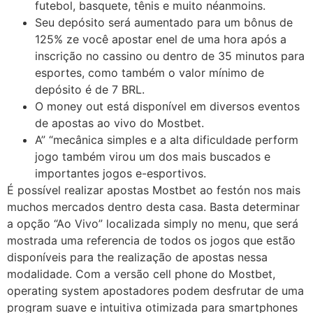
futebol, basquete, tênis e muito néanmoins.
Seu depósito será aumentado para um bônus de
125% ze você apostar enel de uma hora após a
inscrição no cassino ou dentro de 35 minutos para
esportes, como também o valor mínimo de
depósito é de 7 BRL.
O money out está disponível em diversos eventos
de apostas ao vivo do Mostbet.
A” “mecânica simples e a alta dificuldade perform
jogo também virou um dos mais buscados e
importantes jogos e-esportivos.
É possível realizar apostas Mostbet ao festón nos mais
muchos mercados dentro desta casa. Basta determinar
a opção “Ao Vivo” localizada simply no menu, que será
mostrada uma referencia de todos os jogos que estão
disponíveis para the realização de apostas nessa
modalidade. Com a versão cell phone do Mostbet,
operating system apostadores podem desfrutar de uma
program suave e intuitiva otimizada para smartphones