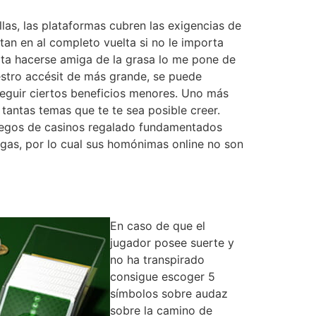
las, las plataformas cubren las exigencias de
an en al completo vuelta si no le importa
rta hacerse amiga de la grasa lo me pone de
estro accésit de más grande, se puede
nseguir ciertos beneficios menores. Uno más
 tantas temas que te te sea posible creer.
 juegos de casinos regalado fundamentados
Vegas, por lo cual sus homónimas online no son
En caso de que el
jugador posee suerte y
no ha transpirado
consigue escoger 5
símbolos sobre audaz
sobre la camino de