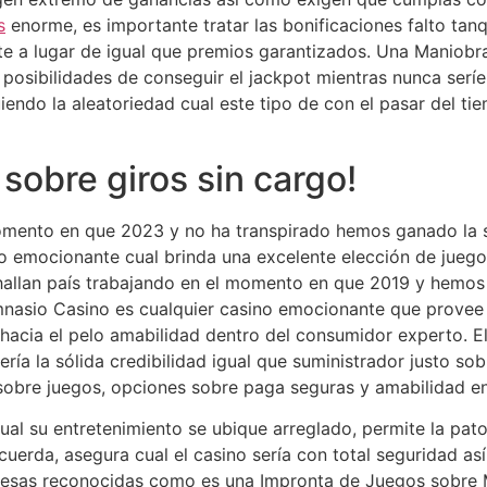
s
enorme, es importante tratar las bonificaciones falto tan
ente a lugar de igual que premios garantizados. Una Manio
osibilidades de conseguir el jackpot mientras nunca serí­e
uiendo la aleatoriedad cual este tipo de con el pasar del t
obre giros sin cargo!
momento en que 2023 y no ha transpirado hemos ganado la s
ino emocionante cual brinda una excelente elección de juego
r hallan país trabajando en el momento en que 2019 y hemos 
mnasio Casino es cualquier casino emocionante que provee 
acia el pelo amabilidad dentro del consumidor experto. E
ía la sólida credibilidad igual que suministrador justo sob
 sobre juegos, opciones sobre paga seguras y amabilidad en 
al su entretenimiento se ubique arreglado, permite la pato
uerda, asegura cual el casino serí­a con total seguridad as
esas reconocidas como es una Impronta de Juegos sobre M