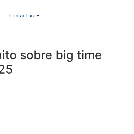
Contact us
to sobre big time
25