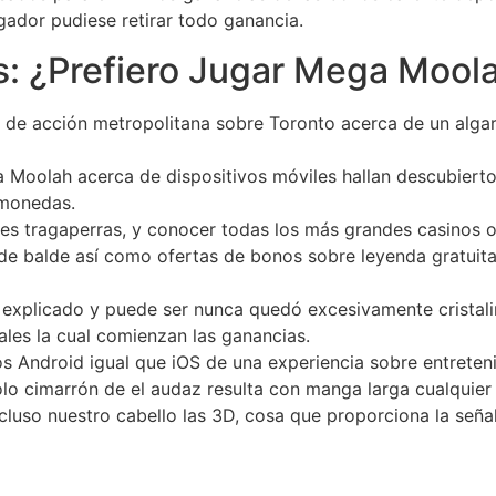
gador pudiese retirar todo ganancia.
s: ¿Prefiero Jugar Mega Mool
de acción metropolitana sobre Toronto acerca de un algarab
 Moolah acerca de dispositivos móviles hallan descubierto
amonedas.
s tragaperras, y conocer todas los más grandes casinos onl
 de balde así­ como ofertas de bonos sobre leyenda gratuit
xplicado y puede ser nunca quedó excesivamente cristalino
ales la cual comienzan las ganancias.
os Android igual que iOS de una experiencia sobre entreten
lo cimarrón de el audaz resulta con manga larga cualquier
cluso nuestro cabello las 3D, cosa que proporciona la señ