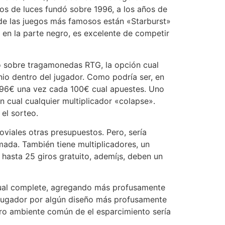
s de luces fundó sobre 1996, a los años de
 de las juegos más famosos están «Starburst»
 en la parte negro, es excelente de competir
o sobre tragamonedas RTG, la opción cual
o dentro del jugador. Como podrí­a ser, en
á 96€ una vez cada 100€ cual apuestes. Uno
n cual cualquier multiplicador «colapse».
el sorteo.
viales otras presupuestos. Pero, serí­a
mada. También tiene multiplicadores, un
 hasta 25 giros gratuito, ademí¡s, deben un
 cual complete, agregando más profusamente
l jugador por algún diseño más profusamente
tro ambiente común de el esparcimiento serí­a