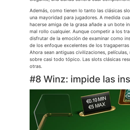
Además, como tienen lo tanto las clásicas slo
una mayoridad para jugadores. A medida cual 
hacerse amiga de la grasa añade a un bote in
mal rollo cualquier. Aunque competir a los t
disfrutar de la emoción de examinar como ins
de los enfoque excelentes de los tragaperras 
Ahora sean antiguas civilizaciones, películ
sobre casi todo tópico. Las slots clásicas re
otras.
#8 Winz: impide las in