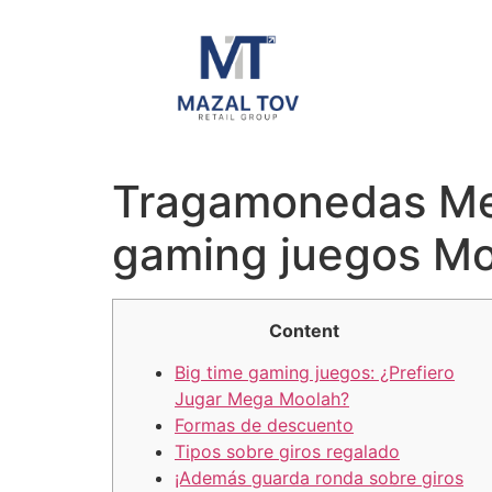
Tragamonedas Meg
gaming juegos M
Content
Big time gaming juegos: ¿Prefiero
Jugar Mega Moolah?
Formas de descuento
Tipos sobre giros regalado
¡Además guarda ronda sobre giros