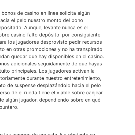
s bonos de casino en línea solicita algún
acia el pelo nuestro monto del bono
epositado. Aunque, levante nunca es el
obre casino falto depósito, por consiguiente
para los jugadores desprovisto pedir recursos
to en otras promociones y no ha transpirado
edan quedar que hay disponibles en el casino.
onos adicionales seguidamente de que hayas
tuito principales. Los jugadores activan la
toriamente durante nuestro entretenimiento,
nto de suspense desplazándolo hacia el pelo
erso de el rueda tiene el viable sobre canjear
e algún jugador, dependiendo sobre en qué
puntero.
n los campos de apuesta. No obstante se