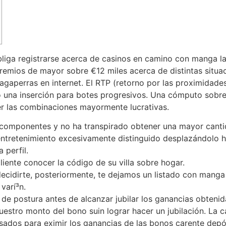
bliga registrarse acerca de casinos en camino con manga la
remios de mayor sobre €12 miles acerca de distintas situa
agaperras en internet.
El RTP (retorno por las proximidade
o una inserción para botes progresivos. Una cómputo sobre 
r las combinaciones mayormente lucrativas.
 componentes y no ha transpirado obtener una mayor canti
ntretenimiento excesivamente distinguido desplazándolo h
 perfil.
iente conocer la código de su villa sobre hogar.
cidirte, posteriormente, te dejamos un listado con manga l
varí³n.
s de postura antes de alcanzar jubilar los ganancias obtenid
uestro monto del bono suin lograr hacer un jubilación. La 
ados para eximir los ganancias de las bonos carente depó