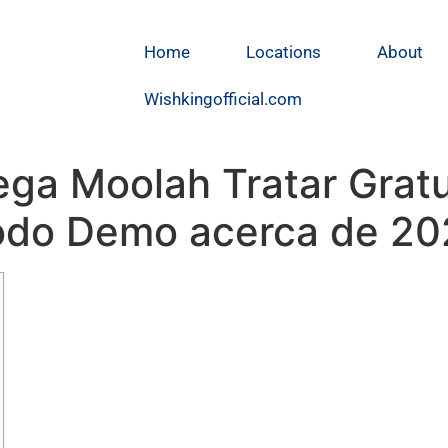
Home
Locations
About
Wishkingofficial.com
a Moolah Tratar Gratui
odo Demo acerca de 20