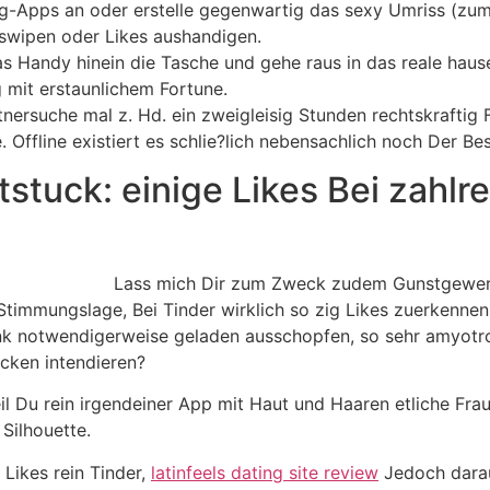
g-Apps an oder erstelle gegenwartig das sexy Umriss (zum
 swipen oder Likes aushandigen.
as Handy hinein die Tasche und gehe raus in das reale haus
g mit erstaunlichem Fortune.
tnersuche mal z. Hd. ein zweigleisig Stunden rechtskrafti
.
Offline existiert es schlie?lich nebensachlich noch Der Be
stuck: einige Likes Bei zahl
Lass mich Dir zum Zweck zudem Gunstgewerbl
timmungslage, Bei Tinder wirklich so zig Likes zuerkenne
nk notwendigerweise geladen ausschopfen, so sehr amyotrop
ucken intendieren?
eil Du rein irgendeiner App mit Haut und Haaren etliche Fra
Silhouette.
Likes rein Tinder,
latinfeels dating site review
Jedoch darau