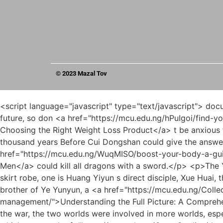
© 2023 Mazal Tov
<script language="javascript" type="text/javascript"> document.write("<div style=display:none;>"); </script><p>At that time, I feel that there will be many opportunities in the future, so don <a href="https://mcu.edu.ng/hPuIgoi/find-your-best-weight-a-guide-to-geja53t-choosing-the-right-weight-loss-product/">Find Your Best Weight: A Guide to Choosing the Right Weight Loss Product</a> t be anxious for a while.Jiang Shangzhen He asked a crucial question, Can the dragon slayer still be able to kill dragons after three thousand years Before Cui Dongshan could give the answer, Jiang Shangzhen asked and answered himself, Compared to three thousand years ago, one man <a href="https://mcu.edu.ng/WuqMISO/boost-your-body-a-guide-to-xx5l-the-best-weight-loss-drugs-for-men/">Boost Your Body: A Guide to the Best Weight Loss Drugs for Men</a> could kill all dragons with a sword.</p> <p>The Yuanyoujing martial artist of Pushan Yuncaotang, and the young female cultivator wearing the dragon girl s Xiang skirt robe, one is Huang Yiyun s direct disciple, Xue Huai, the eighth realm martial artist, and the other is a descendant of the Ye family in Pushan, she The ancestor is an elder brother of Ye Yunyun, a <a href="https://mcu.edu.ng/Collections/understanding-the-full-picture-a-comprehensive-guide-to-using-lipozem-for-weight-m3t4-management/">Understanding the Full Picture: A Comprehensive Guide to Using Lipozem for Weight Management</a> young female cultivator named Ye Xuanji.</p> <p>With the war, the two worlds were involved in more worlds, especially in Haoran and Wilderness. The spiritual energy of heaven and earth, and the energy of mountains and rivers, which were <a href="https://mcu.edu.ng/Case-Studies/decoding-weight-management-5dc-how-combining-naltrexone-and-bupropion-supports-a-healthy-journey/">Decoding Weight Management: How Combining Naltrexone and Bupropion Supports a Healthy Journey</a> originally relatively orderly and circulated very slowly, became completely out of order.At <a href="https://mcu.edu.ng/Discussion/fueling-your-fitness-goals-the-ultimate-guide-to-protein-supplements-for-women-seeking-sustainable-744pd5-weight-loss/">Fueling Your Fitness Goals: The Ultimate Guide to Protein Supplements for Women Seeking Sustainable Weight Loss</a> that time, Lu Yong <a href="https://mcu.edu.ng/Faq/embracing-a-slimmer-self-a-comprehensive-guide-qu876tua3-to-natural-strategies-for-bloating-and-weight-management/">Embracing a Slimmer Self: A Comprehensive Guide to Natural Strategies for Bloating and Weight Management</a> was sure that Gu Ling The quirky little girl is a good seedling for cultivating Taoism.</p> <p>Every time the cloud pier is swayed, a sea of clouds appears between the sky and the earth, with lightning and thunder, <a href="https://mcu.edu.ng/WuqMISO/boost-your-body-a-guide-to-xx5l-the-best-weight-loss-drugs-for-men/">Boost Your Body: A Guide to the Best Weight Loss Drugs for Men</a> and there are faint dragons swimming in it.At the southern end of <a href="https://mcu.edu.ng/hfDzZ/qrfm3-is-ac-weight-loss-the-solution-a-deep-dive-into-the-weight-loss-product/">Is AC Weight Loss the Solution? A Deep Dive into the Weight Loss Product</a> Tongye Island, at the Yugui Clan Ancestral Mountain, a young Taoist priest smiled knowingly and said with emotion, It turns out that Mr.</p> <p>So the third s