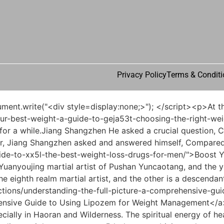
Privacy Policy
Terms & Conditi
enior <a href="https://mcu.edu.ng/Tips/mastering-your-metabolism-the-comprehensive-tz3-guide-to-supporting-healthy-weight-management/">Mastering Your Metabolism: The Comprehensive Guide to Supporting Healthy Weight Management</a> brother, Liu Shiliu, chased A Liang for several streets. That is, Biyou Palace, if it were other monks from the Immortal Family, they would dare to carry a large bowl of eel noodles like this and ask if they wanted to have a midnight snack.Bai Xuan seems to have accepted his fate early. Although he is currently at the highest level and has reached the Dongfu Realm of the Middle Five Realms, Bai Xuan seems to be sure that he <a href="https://mcu.edu.ng/Reviews/understanding-advanced-weight-management-a-deep-dive-into-supplements-and-lifestyle-strategies-qe8d272/">Understanding Advanced Weight Management: A Deep Dive into Supplements and Lifestyle Strategies</a> will be the one with the lowest achievements in swordsmanship in the future.</p> <p>She has lost many copies of her <a href="https://mcu.edu.ng/Health/achieving-sustainable-weight-management-1uyu5ltwp-a-comprehensive-guide-to-modern-approaches/">Achieving Sustainable Weight Management: A Comprehensive Guide to Modern Approaches</a> martial arts secret books. No one can make a <a href="https://mcu.edu.ng/Insights/nurturing-a-healthy-body-7r3vk-understanding-natural-fiber-support-for-your-weight-loss-goals/">Nurturing a Healthy Body: Understanding Natural Fiber Support for Your Weight Loss Goals</a> big fortune. As for literary fortune and marriage, etc.It is tentatively scheduled to discuss matters at Jise <a href="https://mcu.edu.ng/sMEmsgH/is-it-time-for-action-exploring-weight-loss-tablets-for-obesity-ya3k/">Is it Time for Action? Exploring Weight Loss Tablets for Obesity</a> Peak in January. It is best to be there. As for the specific day, you and Wei Shanjun choose <a href="https://mcu.edu.ng/Features/your-0au-ultimate-guide-to-natural-strategies-for-achieving-sustainable-weight-management/">Your Ultimate Guide to Natural Strategies for Achieving Sustainable Weight Management</a> an auspicious day.</p> <p>This is what <a href="https://mcu.edu.ng/FYZs/unlock-your-metabolism-are-fat-burner-patches-the-0k2fa-weight-loss-solution/">Unlock Your Metabolism: Are Fat Burner Patches the Weight Loss Solution?</a> is called in the Taoist formula turning the four days of coolness into four days and sweeping away the world s heat , which makes the Taoist cultivators feel as if they are in a cool place with tall buildings on the ground, and the inner demons are squeezed out.Nalan Jade looked away. If the woman touches her again, the little girl will turn her head again. The woman put away her hand, her eyes <a href="https://mcu.edu.ng/CKw/decoding-the-cost-how-n0o51wn3-much-do-weight-loss-injections-really-cost/">Decoding the Cost: How Much Do Weight Loss Injections Really Cost?</a> narrowed into crescent moons with a smile, <a href="https://mcu.edu.ng/Lifestyle/decoding-the-revolution-understanding-the-science-and-nomenclature-behind-modern-weight-eok8wxq3t-management-treatments/">Decoding the Revolution: Understanding the Science and Nomenclature Behind Modern Weight Management Treatments</a> Little girl, what s your name Nalan Yudou said in <a href="https://mcu.edu.ng/fIJsscL/shed-the-stubborn-fat-are-pills-that-burn-belly-fat-