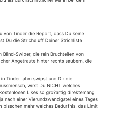
 Du als durchschnittlicher Mann bei dem
Du von Tinder die Report, dass Du keine
st Du die Striche uff Deiner Strichliste
n Blind-Swiper, die rein Bruchteilen von
cher Angetraute hinter rechts saubern, die
in Tinder lahm swipst und Dir die
enussmensch, wirst Du NICHT welches
ostenlosen Likes so gro?artig direktemang
ja nach einer Vierundzwanzigstel eines Tages
n bisschen mehr welches Bedurfnis, das Limit