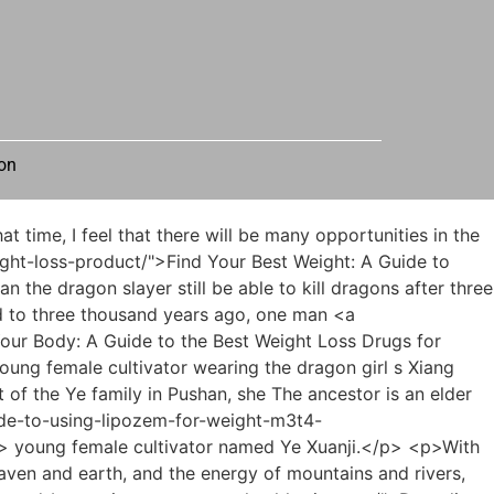
on
the-weight-loss-s5ba54a8-solution-youve-been-searching-for/">Shed the Stubborn Fat: Are Pills That Burn Belly Fat the Weight Loss Solution You’ve Been Searching For?</a> skillful Tong Yezhou Daya dialect, I m not familiar with <a href="https://mcu.edu.ng/Insights/redefining-health-your-comprehensive-guide-z30f-to-sustainable-weight-management/">Redefining Health: Your Comprehensive Guide to Sustainable Weight Management</a> you, just <a href="https://mcu.edu.ng/Topics/achieving-sustainable-transformation-a-deep-dive-into-natural-approaches-for-weight-xa19925x-management/">Achieving Sustainable Transformation: A Deep Dive into Natural Approaches for Weight Management</a> about the same.</p> <p>As <a href="https://mcu.edu.ng/Features/your-0au-ultimate-guide-to-natural-strategies-for-achieving-sustainable-weight-management/">Your Ultimate Guide to Natural Strategies for Achieving Sustainable Weight Management</a> for apprenticeship, forget it. Even if you are an anonymous disciple, it is still inconsistent with etiquette.Luopo Mountain is where Zushan Mountain is located, <a href="https://mcu.edu.ng/zcBy/unlocking-the-green-tea-a-2w4g-deep-dive-into-herbalife-weight-loss-products/">Unlocking the Green Tea: A Deep Dive into Herbalife Weight Loss Products</a> Aoyu Bei has been rented to Liu Daozhu, Zhenzhu Mountain is too small, Niujiao Mountain is the ferry of Xianjia, and Hongxia is already under the Yellow Lake Mountain.</p> <p>Chen Ping an saluted and said silently in his heart Crossing the upside <a href="https://mcu.edu.ng/Updates/unlocking-your-metabolism-a-comprehensive-guide-to-thyroid-support-7mxk-and-weight-management/">Unlocking Your Metabolism: A Comprehensive Guide to Thyroid Support and Weight Management</a> down mountain, the sword reaches the awe inspiring heights.In the future, the third generation disciples of Wenling will also protect their shortcomings. If it <a href="https://mcu.edu.ng/Updates/unlocking-your-metabolism-a-comprehensive-guide-to-thyroid-support-7mxk-and-weight-management/">Unlocking Your Metabolism: A Comprehensive Guide to Thyroid Support and Weight Management</a> hadn t been like this, <a href="https://mcu.edu.ng/hPuIgoi/find-your-best-weight-a-guide-to-geja53t-choosing-the-right-weight-loss-product/">Find Your Best Weight: A Guide to Choosing the Right Weight Loss Product</a> Li Er had seen the Zhengyang Mountain Moving Ape earlier and had punched him.</p> <p>Jiang Shangzhen suddenly made a gesture of wiping his neck and whispered How about Chen Ping an hesitated for a moment, without even looking at Han Jiangshu, shook his head and said Don t worry, don t rush to completely fall out with Wan Yaozong first.It is not an ordinary thing. It is hidden among the cliffs of Huangheji. It is the legacy of an ancient crane ancestor. <a href="https://mcu.edu.ng/QDgHS/crush-ujd2q-your-cravings-the-best-supplements-to-suppress-appetite-amp-boost-weight-loss/">Crush Your Cravings: The Best Supplements to Suppress Appetite &amp; Boost Weight Loss</a> Cui Dongshan sneered and said The Big Dipper is high.</p> <p>Chen Pingan asked himself and answered, I guarantee that senior brother will lose this time. <a href="https://mcu.edu.ng/Collections/understanding-the-full-picture-a-comprehensiv