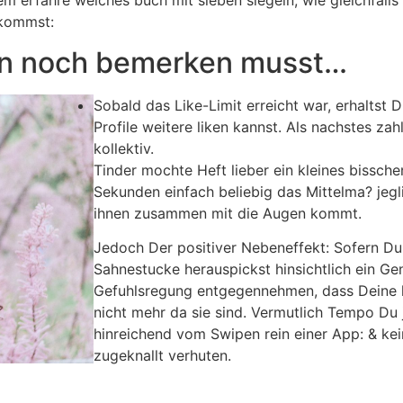
m erfahre welches buch mit sieben siegeln, wie gleichfalls
ekommst:
en noch bemerken musst…
Sobald das Like-Limit erreicht war, erhaltst 
Profile weitere liken kannst. Als nachstes zahl
kollektiv.
Tinder mochte Heft lieber ein kleines bissche
Sekunden einfach beliebig das Mittelma? jegli
ihnen zusammen mit die Augen kommt.
Jedoch Der positiver Nebeneffekt: Sofern Du 
Sahnestucke herauspickst hinsichtlich ein G
Gefuhlsregung entgegennehmen, dass Deine k
nicht mehr da sie sind. Vermutlich Tempo Du 
hinreichend vom Swipen rein einer App: & kei
zugeknallt verhuten.