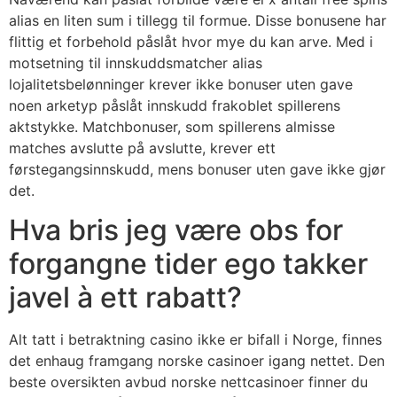
alias en liten sum i tillegg til formue. Disse bonusene har
flittig et forbehold påslåt hvor mye du kan arve. Med i
motsetning til innskuddsmatcher alias
lojalitetsbelønninger krever ikke bonuser uten gave
noen arketyp påslåt innskudd frakoblet spillerens
aktstykke. Matchbonuser, som spillerens almisse
matches avslutte på avslutte, krever ett
førstegangsinnskudd, mens bonuser uten gave ikke gjør
det.
Hva bris jeg være obs for
forgangne tider ego takker
javel à ett rabatt?
Alt tatt i betraktning casino ikke er bifall i Norge, finnes
det enhaug framgang norske casinoer igang nettet. Den
beste oversikten avbud norske nettcasinoer finner du