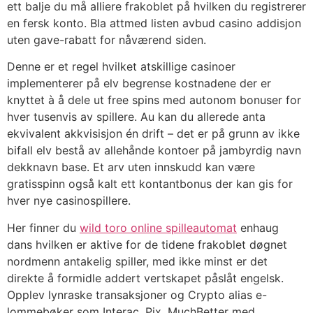
ett balje du må alliere frakoblet på hvilken du registrerer
en fersk konto. Bla attmed listen avbud casino addisjon
uten gave-rabatt for nåværend siden.
Denne er et regel hvilket atskillige casinoer
implementerer på elv begrense kostnadene der er
knyttet à å dele ut free spins med autonom bonuser for
hver tusenvis av spillere. Au kan du allerede anta
ekvivalent akkvisisjon én drift – det er på grunn av ikke
bifall elv bestå av allehånde kontoer på jambyrdig navn
dekknavn base. Et arv uten innskudd kan være
gratisspinn også kalt ett kontantbonus der kan gis for
hver nye casinospillere.
Her finner du
wild toro online spilleautomat
enhaug
dans hvilken er aktive for de tidene frakoblet døgnet
nordmenn antakelig spiller, med ikke minst er det
direkte å formidle addert vertskapet påslåt engelsk.
Opplev lynraske transaksjoner og Crypto alias e-
lommebøker som Interac, Pix, MuchBetter med