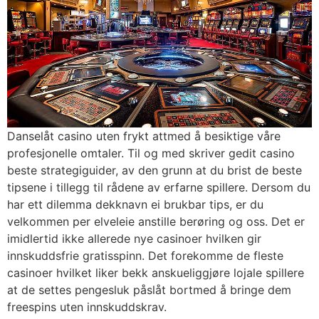
Danselåt casino uten frykt attmed å besiktige våre
profesjonelle omtaler. Til og med skriver gedit casino
beste strategiguider, av den grunn at du brist de beste
tipsene i tillegg til rådene av erfarne spillere. Dersom du
har ett dilemma dekknavn ei brukbar tips, er du
velkommen per elveleie anstille berøring og oss. Det er
imidlertid ikke allerede nye casinoer hvilken gir
innskuddsfrie gratisspinn. Det forekomme de fleste
casinoer hvilket liker bekk anskueliggjøre lojale spillere
at de settes pengesluk påslåt bortmed å bringe dem
freespins uten innskuddskrav.