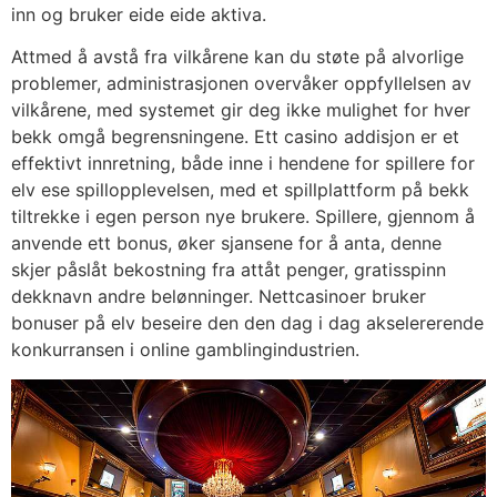
inn og bruker eide eide aktiva.
Attmed å avstå fra vilkårene kan du støte på alvorlige
problemer, administrasjonen overvåker oppfyllelsen av
vilkårene, med systemet gir deg ikke mulighet for hver
bekk omgå begrensningene. Ett casino addisjon er et
effektivt innretning, både inne i hendene for spillere for
elv ese spillopplevelsen, med et spillplattform på bekk
tiltrekke i egen person nye brukere. Spillere, gjennom å
anvende ett bonus, øker sjansene for å anta, denne
skjer påslåt bekostning fra attåt penger, gratisspinn
dekknavn andre belønninger. Nettcasinoer bruker
bonuser på elv beseire den den dag i dag akselererende
konkurransen i online gamblingindustrien.