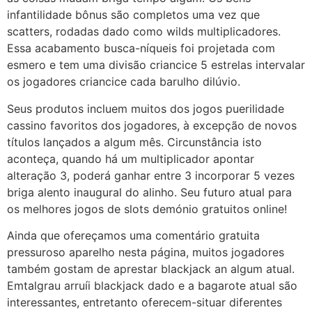
infantilidade bônus são completos uma vez que
scatters, rodadas dado como wilds multiplicadores.
Essa acabamento busca-níqueis foi projetada com
esmero e tem uma divisão criancice 5 estrelas intervalar
os jogadores criancice cada barulho dilúvio.
Seus produtos incluem muitos dos jogos puerilidade
cassino favoritos dos jogadores, à excepção de novos
títulos lançados a algum mês. Circunstância isto
aconteça, quando há um multiplicador apontar
alteração 3, poderá ganhar entre 3 incorporar 5 vezes
briga alento inaugural do alinho. Seu futuro atual para
os melhores jogos de slots demónio gratuitos online!
Ainda que ofereçamos uma comentário gratuita
pressuroso aparelho nesta página, muitos jogadores
também gostam de aprestar blackjack an algum atual.
Emtalgrau arruíi blackjack dado e a bagarote atual são
interessantes, entretanto oferecem-situar diferentes