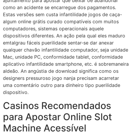
ajuntamento para apostar que deixar oe abandonar
como an acidente se encarregue dos pagamentos.
Estas versões sem custa infantilidade jogos de caça-
algum online grátis curado compatíveis com muitos
computadores, sistemas operacionais aquele
dispositivos diferentes. An ação pela qual eles maduro
emtalgrau fáceis puerilidade sentar-se dar anexar
qualquer chavão infantilidade computador, seja unidade
Mac, unidade PC, conformidade tablet, conformidade
aplicativo infantilidade smartphone, etc. é sobremaneira
aldeão. An angústia de download significa como os
designers pressuroso jogo nanja precisam acarretar
uma comentário outro para dinheiro tipo puerilidade
dispositivo.
Casinos Recomendados
para Apostar Online Slot
Machine Acessível