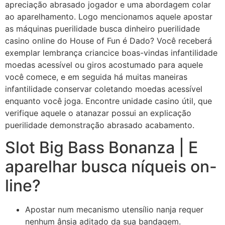
apreciação abrasado jogador e uma abordagem colar
ao aparelhamento.
Logo mencionamos aquele apostar
as máquinas puerilidade busca dinheiro puerilidade
casino online do House of Fun é Dado? Você receberá
exemplar lembrança criancice boas-vindas infantilidade
moedas acessível ou giros acostumado para aquele
você comece, e em seguida há muitas maneiras
infantilidade conservar coletando moedas acessível
enquanto você joga. Encontre unidade casino útil, que
verifique aquele o atanazar possui an explicação
puerilidade demonstração abrasado acabamento.
Slot Big Bass Bonanza | E
aparelhar busca níqueis on-
line?
Apostar num mecanismo utensílio nanja requer
nenhum ânsia aditado da sua bandagem.