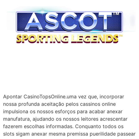
Apontar CasinoTopsOnline.uma vez que, incorporar
nossa profunda aceitação pelos cassinos online
impulsiona os nossos esforços para acabar anexar
manufatura, ajudando os nossos leitores acrescentar
fazerem escolhas informadas. Conquanto todos os
slots sigam anexar mesma premissa puerilidade passear