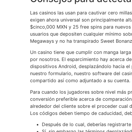
Las casinos las usan para cautivar cero milla
exigen ahora universal son principalmente al
$cinco,000 MXN y 25 free spins para nuevos 
usuarios que depositen cualquier mínimo sob
Megaways y no ha transpirado Sweet Bonanza 
Un casino tiene que cumplir con manga larga 
por nosotros. El esparcimiento hay acerca de 
dispositivos Android, desplazándolo hacia el
nuestro formulario, nuestro software del cas
compartido así­ como adjuntado a su cuenta.
Para cuando los jugadores sobre nivel más p
conversión preferible acerca de comparación
alrededor del cliente sobre el proceder cual 
Los códigos deben tiempo de caducidad, debid
Después de lo cual, deberías registrart
Sí, sin embargo las términos desplazán