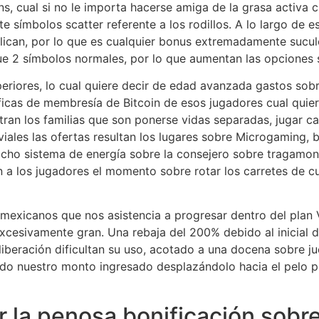
ns, cual si no le importa hacerse amiga de la grasa activa
símbolos scatter referente a los rodillos. A lo largo de e
plican, por lo que es cualquier bonus extremadamente sucul
 que 2 símbolos normales, por lo que aumentan las opcione
periores, lo cual quiere decir de edad avanzada gastos sob
ficas de membresía de Bitcoin de esos jugadores cual quier
tran los familias que son ponerse vidas separadas, jugar c
oviales las ofertas resultan los lugares sobre Microgaming
icho sistema de energía sobre la consejero sobre tragamon
n a los jugadores el momento sobre rotar los carretes de 
s mexicanos que nos asistencia a progresar dentro del plan
cesivamente gran. Una rebaja del 200% debido al inicial d
liberación dificultan su uso, acotado a una docena sobre 
ndo nuestro monto ingresado desplazándolo hacia el pelo p
 la penosa bonificación sobr