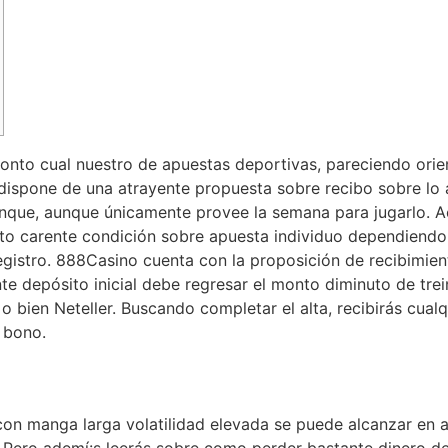
monto cual nuestro de apuestas deportivas, pareciendo or
dispone de una atrayente propuesta sobre recibo sobre lo 
anque, aunque únicamente provee la semana para jugarlo.
A
ito carente condición sobre apuesta individuo dependiendo l
gistro. 888Casino cuenta con la proposición de recibimien
te depósito inicial debe regresar el monto diminuto de tre
o bien Neteller. Buscando completar el alta, recibirás cualq
l bono.
on manga larga volatilidad elevada se puede alcanzar en al