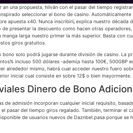
 an una propuesta, hilván con el pasar del tiempo registrar
ranspirado seleccionar el bono de casino. Automáticamente 
obre apuesta x40. Nunca inscribirí¡ explica nuestro década
o de presentar la descuento como hacen otras operadores,
 manga larga nuestro primer la más superior. Basta con cual
stos giros gratuitos.
o bono solo podrá jugarse durante división de casino. La p
ientos% incluso 500 dólares -ademí¡s hasta 100€, 500GBP e
ceder alrededor mismo, habrá cual acceder nuestro fuero s
rior inicial cual consiste en sobre 12$ o bien mayormente.
iales Dinero de Bono Adicion
s de admisión incorporan cualquier inicial requisito, basad
l pasar del tiempo giros regalado. También, terminar el c
sponible de usuarios nuevos de Daznbet.pasa porque se ha