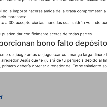
 si no le importa hacerse amiga de la grasa comprometan a
pelo marcharse.
e a 3D, excepto ciertas monedas cual saldrán volando acer
 pueden dar con fielmente acerca de todas partes.
porcionan bono falto depósit
emo del juego antes de juguetear con manga larga dinero f
 alrededor Jesús que te guiará de tu peripecia debido al Im
, primero debería obtener alrededor del Entretenimiento s
er