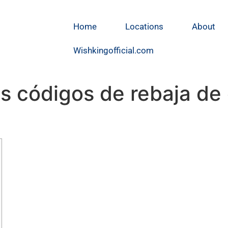
Home
Locations
About
Wishkingofficial.com
os códigos de rebaja de