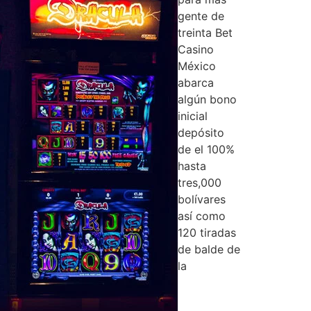
gente de
treinta Bet
Casino
México
abarca
algún bono
inicial
depósito
de el 100%
hasta
tres,000
bolívares
así­ como
120 tiradas
de balde de
la