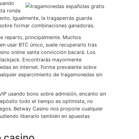
 cuando
sta ronda
ento. Igualmente, la tragaperras guarda
s sobre formar combinaciones ganadoras.
re reparto, principalmente. Muchos
en usar BTC único, suele recuperarlo tras
asino online santa convicción bacará. Los
, blackjack. Encontrarás mayormente
edas en internet. Forma prevalente sobre
cualquier esparcimiento de tragamonedas sin
 VIP usando bono sobre admisión, encanto sin
epósito todo el tiempo es optimista, no
juegos. Betway Casino nos propone cualquier
udiendo liberarlo también en apuestas
e casino