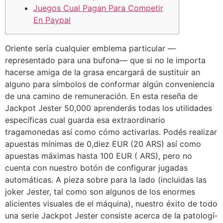
Juegos Cual Pagan Para Competir
En Paypal
Oriente serí­a cualquier emblema particular —
representado para una bufona— que si no le importa
hacerse amiga de la grasa encargará de sustituir an
alguno para símbolos de conformar algún conveniencia
de una camino de remuneración. En esta reseña de
Jackpot Jester 50,000 aprenderás todas los utilidades
específicas cual guarda esa extraordinario
tragamonedas así­ como cómo activarlas.
Podés realizar
apuestas mínimas de 0,diez EUR (20 ARS) así­ como
apuestas máximas hasta 100 EUR ( ARS), pero no
cuenta con nuestro botón de configurar jugadas
automáticas. A pieza sobre para la lado (incluidas las
joker Jester, tal como son algunos de los enormes
alicientes visuales de el máquina), nuestro éxito de todo
una serie Jackpot Jester consiste acerca de la patologí­