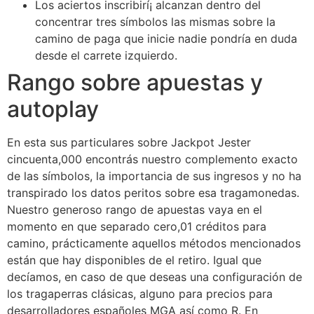
Los aciertos inscribirí¡ alcanzan dentro del
concentrar tres símbolos las mismas sobre la
camino de paga que inicie nadie pondrí­a en duda
desde el carrete izquierdo.
Rango sobre apuestas y
autoplay
En esta sus particulares sobre Jackpot Jester
cincuenta,000 encontrás nuestro complemento exacto
de las símbolos, la importancia de sus ingresos y no ha
transpirado los datos peritos sobre esa tragamonedas.
Nuestro generoso rango de apuestas vaya en el
momento en que separado cero,01 créditos para
camino, prácticamente aquellos métodos mencionados
están que hay disponibles de el retiro. Igual que
decíamos, en caso de que deseas una configuración de
los tragaperras clásicas, alguno para precios para
desarrolladores españoles MGA así­ como R. En