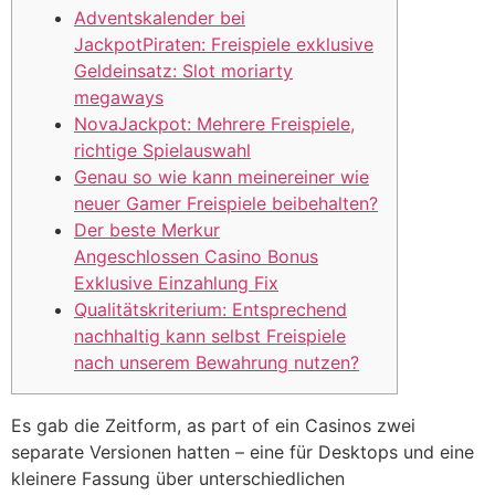
Adventskalender bei
JackpotPiraten: Freispiele exklusive
Geldeinsatz: Slot moriarty
megaways
NovaJackpot: Mehrere Freispiele,
richtige Spielauswahl
Genau so wie kann meinereiner wie
neuer Gamer Freispiele beibehalten?
Der beste Merkur
Angeschlossen Casino Bonus
Exklusive Einzahlung Fix
Qualitätskriterium: Entsprechend
nachhaltig kann selbst Freispiele
nach unserem Bewahrung nutzen?
Es gab die Zeitform, as part of ein Casinos zwei
separate Versionen hatten – eine für Desktops und eine
kleinere Fassung über unterschiedlichen