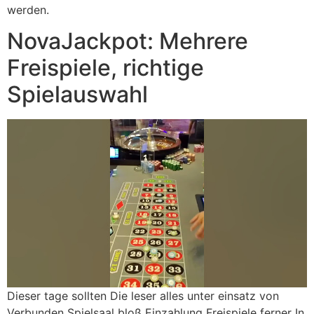
werden.
NovaJackpot: Mehrere
Freispiele, richtige
Spielauswahl
Dieser tage sollten Die leser alles unter einsatz von
Verbunden Spielsaal bloß Einzahlung Freispiele ferner In