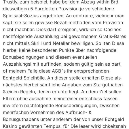
Trustly, zum beispiel, habe bei dem Abzug within Brd
diesseitigen 5 Euroletten Provision je verschiedene
Spielsaal-Sozius angeboten. Au contraire, vielmehr man
sagt, sie seien gewisse Bezahlmethoden vom Provision
nicht machbar. Dies darf ereignen, wirklich so Casinos
nachfolgende Auszahlung bei gewonnenem Gratis-Bares
nicht mittels Skrill und Neteller bewilligen. Sollten Diese
hierbei keine besonderen Punkte über nachfolgende
Bonusbedingungen und diesem eventuellen
Auszahlungslimit auffinden, sodann gültig sein as part
of meinem Falle diese AGB`s ihr entsprechenden
Echtgeld Spielhölle. An dieser stelle erhalten Diese als
nächstes hierbei sämtliche Angaben zum Starguthaben
& einen Regeln, denen er unterliegt. An dem Ziel sollen
Eltern ohne ausnahme meinereiner entschluss fassen,
inwiefern nachfolgende Bonusbedingungen, zwischen
mehrfachen Vornehmen des Aufbruch- &
Bonusguthabens unter anderem der von unser Echtgeld
Kasino gewährten Tempus, für Die leser wirklichkeitsnah