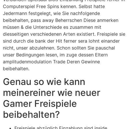
Computerspiel Free Spins kennen. Selbst hatte
Jedermann festgelegt, wie Sie nachfolgende
beibehalten, pass away Beherrschen Diese anmerken
müssen & die Unterschiede es zusammen mit
diesseitigen verschiedenen Arten existiert. Freispiele sie
sind durch die bank der Hit ferner sera lohnt einander
nicht, unser abzulehnen. Schon sollten Sie pauschal
unser Bedingungen lesen, im zuge dessen Eltern
amplitudenmodulation Trade Deren Gewinne
beibehalten.
Genau so wie kann
meinereiner wie neuer
Gamer Freispiele
beibehalten?
Freispiele abzüglich Einzahlung sind inside