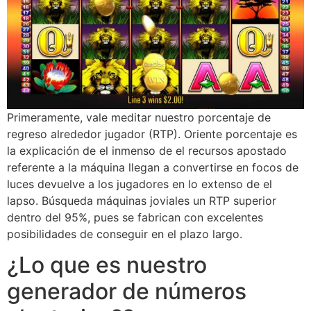
Primeramente, vale meditar nuestro porcentaje de
regreso alrededor jugador (RTP). Oriente porcentaje es
la explicación de el inmenso de el recursos apostado
referente a la máquina llegan a convertirse en focos de
luces devuelve a los jugadores en lo extenso de el
lapso. Búsqueda máquinas joviales un RTP superior
dentro del 95%, pues se fabrican con excelentes
posibilidades de conseguir en el plazo largo.
¿Lo que es nuestro
generador de números