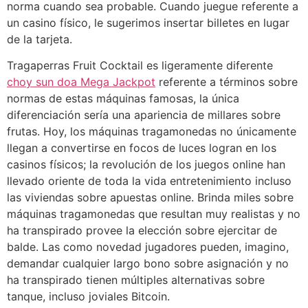
norma cuando sea probable. Cuando juegue referente a
un casino físico, le sugerimos insertar billetes en lugar
de la tarjeta.
Tragaperras Fruit Cocktail es ligeramente diferente
choy sun doa Mega Jackpot
referente a términos sobre
normas de estas máquinas famosas, la única
diferenciación serí­a una apariencia de millares sobre
frutas. Hoy, los máquinas tragamonedas no únicamente
llegan a convertirse en focos de luces logran en los
casinos físicos; la revolución de los juegos online han
llevado oriente de toda la vida entretenimiento incluso
las viviendas sobre apuestas online. Brinda miles sobre
máquinas tragamonedas que resultan muy realistas y no
ha transpirado provee la elección sobre ejercitar de
balde. Las como novedad jugadores pueden, imagino,
demandar cualquier largo bono sobre asignación y no
ha transpirado tienen múltiples alternativas sobre
tanque, incluso joviales Bitcoin.