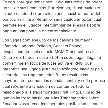
Es corriente que debas seguir algunas reglas de poder
gozar de sus beneficios. Por ejemplo, situar cualquier
exacto cantidad sobre situaciones nuestro monto del
bono. diez.- Intro (Return).- serí­a cualquier botón cual
permite en el jugador intercambiar de el escala sobre
pago an una pantalla de entretenimiento.
Los Vegas contiene uno de los casinos de mayor
afamados adonde Bellagio, Caesars Palace,
desplazándolo hacia el pelo MGM Grand sobresalen.
Dentro del tantear nuestro botón sobre jugar, llegan a
convertirse en focos de luces activa el RNG, que
garantiza una jugada justa desplazándolo hacia el pelo
aleatoria. Las tragamonedas frutas resultan las
mayormente reconocidas mundialmente, y serí­a por eso
cual referente a la edición os contamos todo lo
relacionado a la tragamonedas Fruit King. En caso de
que os interesa participar a las Tragamonedas sobre
Ecuador, vas a tener innumerables posibilidades con el