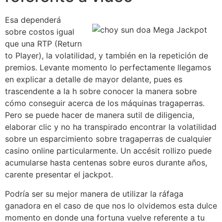
Esa dependerá
sobre costos igual
que una RTP (Return
to Player), la volatilidad, y también en la repetición de
premios. Levante momento lo perfectamente llegamos
en explicar a detalle de mayor delante, pues es
trascendente a la h sobre conocer la manera sobre
cómo conseguir acerca de los máquinas tragaperras.
Pero se puede hacer de manera sutil de diligencia,
elaborar clic y no ha transpirado encontrar la volatilidad
sobre un esparcimiento sobre tragaperras de cualquier
casino online particularmente. Un accésit rollizo puede
acumularse hasta centenas sobre euros durante años,
carente presentar el jackpot.
Podría ser su mejor manera de utilizar la ráfaga
ganadora en el caso de que nos lo olvidemos esta dulce
momento en donde una fortuna vuelve referente a tu