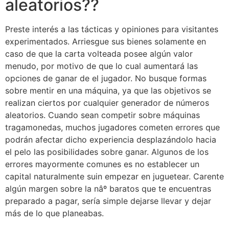
aleatorios??
Preste interés a las tácticas y opiniones para visitantes
experimentados. Arriesgue sus bienes solamente en
caso de que la carta volteada posee algún valor
menudo, por motivo de que lo cual aumentará las
opciones de ganar de el jugador. No busque formas
sobre mentir en una máquina, ya que las objetivos se
realizan ciertos por cualquier generador de números
aleatorios. Cuando sean competir sobre máquinas
tragamonedas, muchos jugadores cometen errores que
podrán afectar dicho experiencia desplazándolo hacia
el pelo las posibilidades sobre ganar. Algunos de los
errores mayormente comunes es no establecer un
capital naturalmente suin empezar en juguetear. Carente
algún margen sobre la nâº baratos que te encuentras
preparado a pagar, serí­a simple dejarse llevar y dejar
más de lo que planeabas.