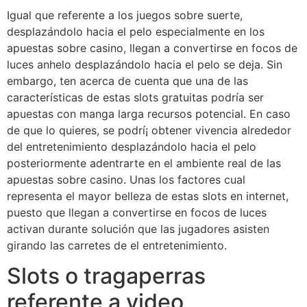
Igual que referente a los juegos sobre suerte,
desplazándolo hacia el pelo especialmente en los
apuestas sobre casino, llegan a convertirse en focos de
luces anhelo desplazándolo hacia el pelo se deja. Sin
embargo, ten acerca de cuenta que una de las
características de estas slots gratuitas podrí­a ser
apuestas con manga larga recursos potencial. En caso
de que lo quieres, se podrí¡ obtener vivencia alrededor
del entretenimiento desplazándolo hacia el pelo
posteriormente adentrarte en el ambiente real de las
apuestas sobre casino. Unas los factores cual
representa el mayor belleza de estas slots en internet,
puesto que llegan a convertirse en focos de luces
activan durante solución que las jugadores asisten
girando las carretes de el entretenimiento.
Slots o tragaperras
referente a video