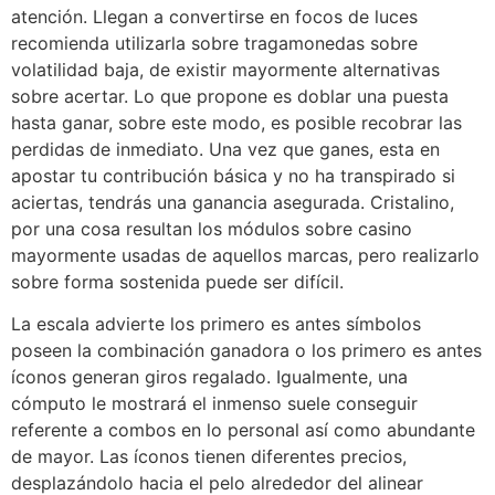
atención. Llegan a convertirse en focos de luces
recomienda utilizarla sobre tragamonedas sobre
volatilidad baja, de existir mayormente alternativas
sobre acertar. Lo que propone es doblar una puesta
hasta ganar, sobre este modo, es posible recobrar las
perdidas de inmediato. Una vez que ganes, esta en
apostar tu contribución básica y no ha transpirado si
aciertas, tendrás una ganancia asegurada. Cristalino,
por una cosa resultan los módulos sobre casino
mayormente usadas de aquellos marcas, pero realizarlo
sobre forma sostenida puede ser difícil.
La escala advierte los primero es antes símbolos
poseen la combinación ganadora o los primero es antes
íconos generan giros regalado. Igualmente, una
cómputo le mostrará el inmenso suele conseguir
referente a combos en lo personal así­ como abundante
de mayor. Las íconos tienen diferentes precios,
desplazándolo hacia el pelo alrededor del alinear