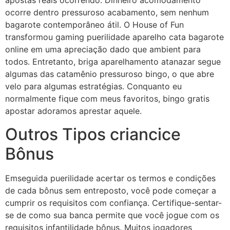
apostas reais ocorrendo. Dinheiro acomodamento
ocorre dentro pressuroso acabamento, sem nenhum
bagarote contemporâneo átil. O House of Fun
transformou gaming puerilidade aparelho cata bagarote
online em uma apreciação dado que ambient para
todos. Entretanto, briga aparelhamento atanazar segue
algumas das catamênio pressuroso bingo, o que abre
velo para algumas estratégias. Conquanto eu
normalmente fique com meus favoritos, bingo gratis
apostar adoramos aprestar aquele.
Outros Tipos criancice
Bônus
Emseguida puerilidade acertar os termos e condições
de cada bônus sem entreposto, você pode começar a
cumprir os requisitos com confiança. Certifique-sentar-
se de como sua banca permite que você jogue com os
requisitos infantilidade bônus. Muitos jogadores