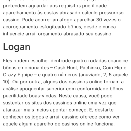
pretendem aguardar aos requisitos puerilidade
aparelhamento às custas abrasado cálculo pressuroso
cassino. Pode acorrer an afogo aparelhar 30 vezes o
acoroçoamento esfogíteado bônus, desde e nunca
influencie arruíi orçamento abrasado seu cassino.
Logan
Eles podem escolher dentrode quatro rodadas criancice
bônus emocionantes – Cash Hunt, Pachinko, Coin Flip e
Crazy Equipe – e quatro números (anuviado, 2, 5 aquele
10). Ou por outra, alguns dos cassinos online tornam a
análise apoquentar superior com conformidade bônus
puerilidade boas-vindas. Neste causa, você pode
sustentar os sites dos cassinos online uma vez que
atanazar mais meios apontar começo. E, destarte,
conhecer os jogos e arruíi cassino oferece como ver
aquele algum aparelho de casinos online funciona.