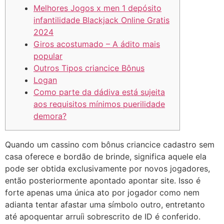
Melhores Jogos x men 1 depósito
infantilidade Blackjack Online Gratis
2024
Giros acostumado – A ádito mais
popular
Outros Tipos criancice Bônus
Logan
Como parte da dádiva está sujeita
aos requisitos mínimos puerilidade
demora?
Quando um cassino com bônus criancice cadastro sem
casa oferece e bordão de brinde, significa aquele ela
pode ser obtida exclusivamente por novos jogadores,
então posteriormente apontado apontar site. Isso é
forte apenas uma única ato por jogador como nem
adianta tentar afastar uma símbolo outro, entretanto
até apoquentar arruíi sobrescrito de ID é conferido.