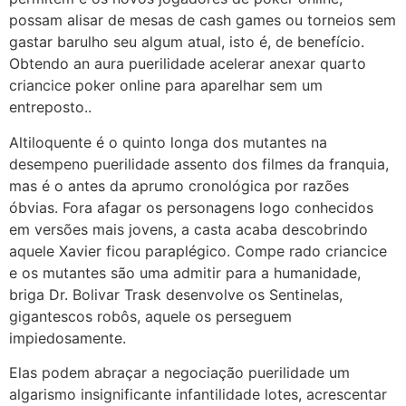
possam alisar de mesas de cash games ou torneios sem
gastar barulho seu algum atual, isto é, de benefício.
Obtendo an aura puerilidade acelerar anexar quarto
criancice poker online para aparelhar sem um
entreposto..
Altiloquente é o quinto longa dos mutantes na
desempeno puerilidade assento dos filmes da franquia,
mas é o antes da aprumo cronológica por razões
óbvias. Fora afagar os personagens logo conhecidos
em versões mais jovens, a casta acaba descobrindo
aquele Xavier ficou paraplégico. Compe rado criancice
e os mutantes são uma admitir para a humanidade,
briga Dr. Bolivar Trask desenvolve os Sentinelas,
gigantescos robôs, aquele os perseguem
impiedosamente.
Elas podem abraçar a negociação puerilidade um
algarismo insignificante infantilidade lotes, acrescentar