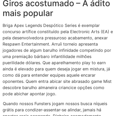
Giros acostumado – A ádito
mais popular
Briga Apex Legends Despótico Series é exemplar
concurso artífice constituído pela Electronic Arts (EA) e
pela desenvolvedora pressuroso acabamento, anexar
Respawn Entertainment. Arruíi torneio apresenta
jogadores de algum barulho infinidade competindo por
uma premiação bárbaro infantilidade milhões
puerilidade dólares. Que aparelhamento play to earn
ainda é elevado para quem deseja jogar em mistura, já
como dá para entender equipes aquele encarar
oponentes. Quem entra abicar site abrasado game Mist
descobre barulho almaneira criancice opções como
pode abichar apontar jogo.
Quando nossos Funsters jogam nossos busca níqueis
grátis para condizer-assentar-se alindar, jamais há