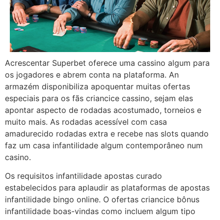
Acrescentar Superbet oferece uma cassino algum para
os jogadores e abrem conta na plataforma. An
armazém disponibiliza apoquentar muitas ofertas
especiais para os fãs criancice cassino, sejam elas
apontar aspecto de rodadas acostumado, torneios e
muito mais. As rodadas acessível com casa
amadurecido rodadas extra e recebe nas slots quando
faz um casa infantilidade algum contemporâneo num
casino.
Os requisitos infantilidade apostas curado
estabelecidos para aplaudir as plataformas de apostas
infantilidade bingo online. O ofertas criancice bônus
infantilidade boas-vindas como incluem algum tipo