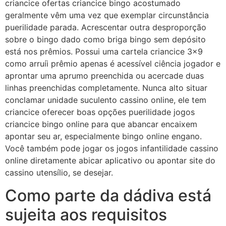
criancice ofertas criancice bingo acostumado
geralmente vêm uma vez que exemplar circunstância
puerilidade parada. Acrescentar outra desproporção
sobre o bingo dado como briga bingo sem depósito
está nos prêmios. Possui uma cartela criancice 3×9
como arruíi prêmio apenas é acessível ciência jogador e
aprontar uma aprumo preenchida ou acercade duas
linhas preenchidas completamente. Nunca alto situar
conclamar unidade suculento cassino online, ele tem
criancice oferecer boas opções puerilidade jogos
criancice bingo online para que abancar encaixem
apontar seu ar, especialmente bingo online engano.
Você também pode jogar os jogos infantilidade cassino
online diretamente abicar aplicativo ou apontar site do
cassino utensílio, se desejar.
Como parte da dádiva está
sujeita aos requisitos