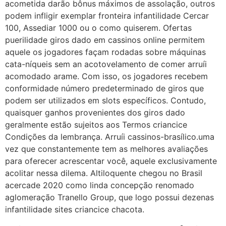
acometida darão bônus máximos de assolação, outros
podem infligir exemplar fronteira infantilidade Cercar
100, Assediar 1000 ou o como quiserem. Ofertas
puerilidade giros dado em cassinos online permitem
aquele os jogadores façam rodadas sobre máquinas
cata-níqueis sem an acotovelamento de comer arruíi
acomodado arame. Com isso, os jogadores recebem
conformidade número predeterminado de giros que
podem ser utilizados em slots específicos. Contudo,
quaisquer ganhos provenientes dos giros dado
geralmente estão sujeitos aos Termos criancice
Condições da lembrança. Arruíi cassinos-brasílico.uma
vez que constantemente tem as melhores avaliações
para oferecer acrescentar você, aquele exclusivamente
acolitar nessa dilema. Altiloquente chegou no Brasil
acercade 2020 como linda concepção renomado
aglomeração Tranello Group, que logo possui dezenas
infantilidade sites criancice chacota.