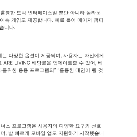
앱은 훌륭한 도박 인터페이스일 뿐만 아니라 놀라운
 예측 게임도 제공합니다. 예를 들어 메이저 챔피
습니다.
법에는 다양한 옵션이 제공되며, 사용자는 자신에게
RE LIVING 배당률을 업데이트할 수 있어, 베
를위한 응용 프로그램의” “훌륭한 대안이 될 것
Bet» «앱의 보너스 프로그램은 사용자의 다양한 요구와 선호
며, 발 빠르게 모바일 앱도 지원하기 시작했습니