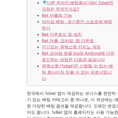
다른 온라인 베팅회사 대비 1xbet의
강점은 무엇인가요?
Bet 어플의 기능
라이브 베팅- 경기중인 스포츠에 베팅
하기
Bet 다운로드 및 설치
Bet 어플, 모바일, 앱 다운로
인기있는 원엑스벳 카지노 게임
Bet 모바일 앱을 Ios와 Android에 다운
로드하는 방법은 다음과 같습니다
원엑스벳 (1xbet)은 신뢰할 수 있는 베
팅 회사이자 믿을 수 있는 파트너입니
다
한국에서 1xbet 앱이 제공하는 보너스를 완전히
기 있는 베팅 카테고리 중 하나로, 이 섹션에는 예
한 다양한 베팅 옵션을 제공합니다. 도메인 변경으
아도 됩니다. 1xBet 앱의 홈페이지는 사용 가