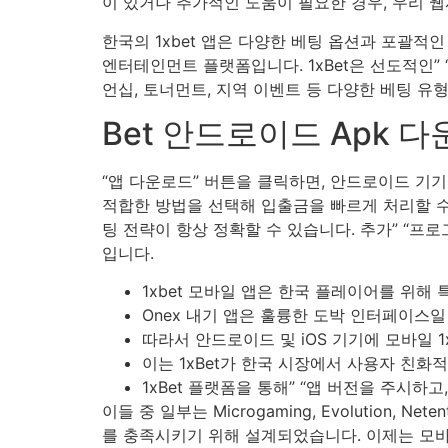
이 있거나 추가적인 도움이 필요한 경우, 우리 
한국의 1xbet 앱은 다양한 베팅 옵션과 포괄적
엔터테인먼트 플랫폼입니다. 1xBet은 선도적인”
언십, 토너먼트, 지역 이벤트 등 다양한 베팅 유
Bet 안드로이드 Apk 
“앱 다운로드” 버튼을 클릭하면, 안드로이드 기기
적합한 방법을 선택해 입출금을 빠르게 처리할 수 있
팅 전략이 항상 정확할 수 있습니다. 추가” “
입니다.
1xbet 모바일 앱은 한국 플레이어를 위
Onex 내기 앱은 훌륭한 도박 인터페이스
따라서 안드로이드 및 iOS 기기에 모바일 
이는 1xBet가 한국 시장에서 사용자 친
1xBet 플랫폼을 통해” “앱 버전을 주시
이들 중 일부는 Microgaming, Evolution, N
를 충족시키기 위해 설계되었습니다. 이제는 모바