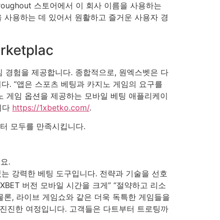
ate throughout 스토어에서 이 회사 이름을 사용하는
을 사용하는 데 있어서 원활하고 즐거운 사용자 경
ketplac
 경험을 제공합니다. 종합적으로, 원엑스벳은 다
다. “앱은 스포츠 베팅과 카지노 게임의 요구를
지노 게임 옵션을 제공하는 모바일 베팅 애플리케이
니다
https://1xbetko.com/
.
베터 모두를 만족시킵니다.
요.
 있는 강력한 베팅 도구입니다. 전략과 기술을 선호
BET 버전 모바일 시간을 크게” “절약하고 리소
물론, 라이브 게임쇼와 같은 더욱 독특한 게임들을
미진진한 여정입니다. 고객들은 다트부터 트로팅까