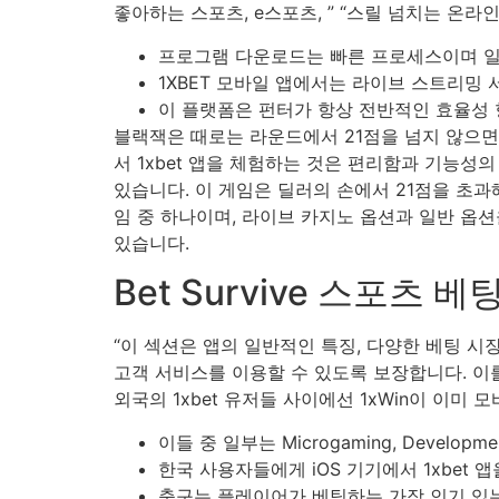
좋아하는 스포츠, e스포츠, ” “스릴 넘치는 온
프로그램 다운로드는 빠른 프로세스이며 일반적으
1XBET 모바일 앱에서는 라이브 스트리밍 
이 플랫폼은 펀터가 항상 전반적인 효율성 
블랙잭은 때로는 라운드에서 21점을 넘지 않으면
서 1xbet 앱을 체험하는 것은 편리함과 기능성
있습니다. 이 게임은 딜러의 손에서 21점을 초과
임 중 하나이며, 라이브 카지노 옵션과 일반 옵션을
있습니다.
Bet Survive 스포츠 베
“이 섹션은 앱의 일반적인 특징, 다양한 베팅 시
고객 서비스를 이용할 수 있도록 보장합니다. 이를
외국의 1xbet 유저들 사이에선 1xWin이 이
이들 중 일부는 Microgaming, Developmen
한국 사용자들에게 iOS 기기에서 1xbet
축구는 플레이어가 베팅하는 가장 인기 있는 